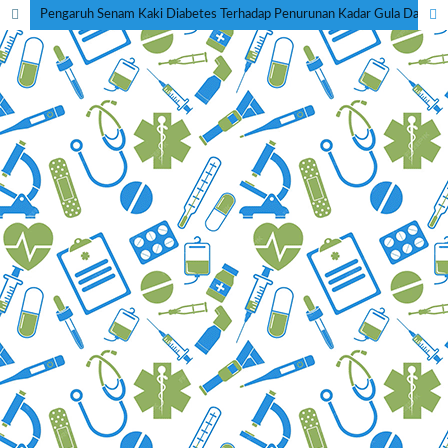
Pengaruh Senam Kaki Diabetes Terhadap Penurunan Kadar Gula Darah Sewaktu Pada Penderita Diabetes Melitus Tipe II