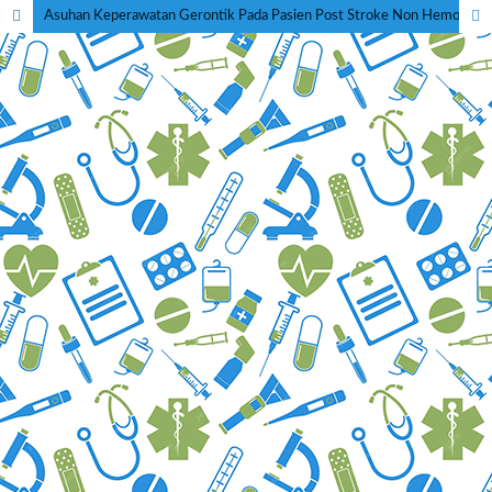
Asuhan Keperawatan Gerontik Pada Pasien Post Stroke Non Hemoragik Dengan Pemberian Intervensi Terapi Wicara Aiueo Untuk Gangguan Bicara Di Panti Werdha Marfati Tangerang