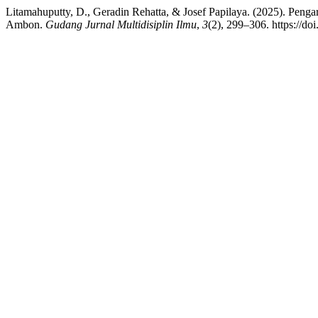
Litamahuputty, D., Geradin Rehatta, & Josef Papilaya. (2025). Pen
Ambon.
Gudang Jurnal Multidisiplin Ilmu
,
3
(2), 299–306. https://do