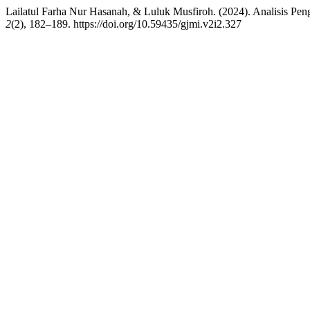
Lailatul Farha Nur Hasanah, & Luluk Musfiroh. (2024). Analisis
2
(2), 182–189. https://doi.org/10.59435/gjmi.v2i2.327