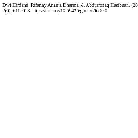
Dwi Hirdanti, Rifanny Ananta Dharma, & Abdurrozaq Hasibuan. (2
2
(6), 611–613. https://doi.org/10.59435/gjmi.v2i6.620