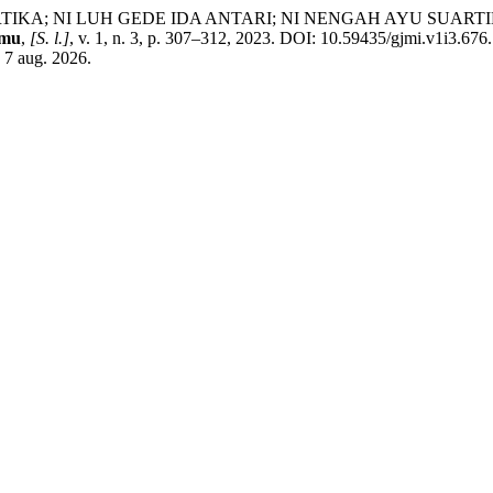
 NI LUH GEDE IDA ANTARI; NI NENGAH AYU SUARTINI; NI
lmu
,
[S. l.]
, v. 1, n. 3, p. 307–312, 2023. DOI: 10.59435/gjmi.v1i3.676
 7 aug. 2026.