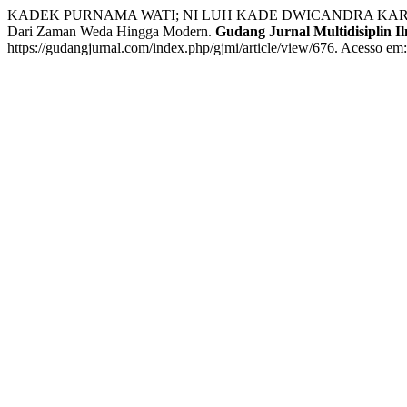
KADEK PURNAMA WATI; NI LUH KADE DWICANDRA KARTIKA;
Dari Zaman Weda Hingga Modern.
Gudang Jurnal Multidisiplin I
https://gudangjurnal.com/index.php/gjmi/article/view/676. Acesso em: