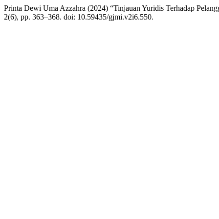
Printa Dewi Uma Azzahra (2024) “Tinjauan Yuridis Terhadap Pelan
2(6), pp. 363–368. doi: 10.59435/gjmi.v2i6.550.