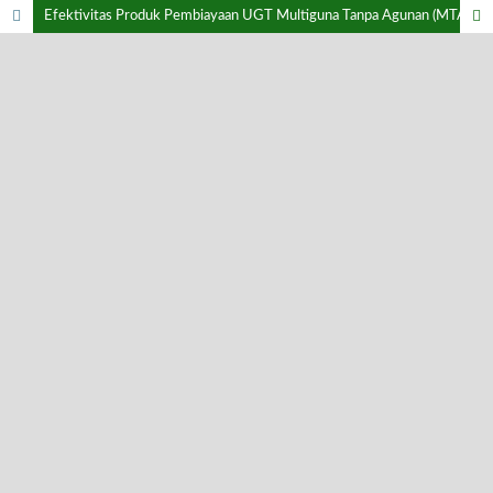
Efektivitas Produk Pembiayaan UGT Multiguna Tanpa Agunan (MTA) Pada Perkembangan Usaha Mikro Nasabah di BMT UGT Capem tanggul