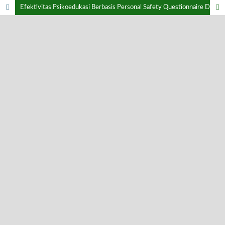
Efektivitas Psikoedukasi Berbasis Personal Safety Questionnaire Dalam Meningkatkan Pengetahuan Remaja Tentang Keselamatan Pribadi Sebagai Upaya Pencegahan Kekerasan Seksual