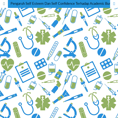
Pengaruh Self Esteem Dan Self Confidence Terhadap Academic Burnout Pada Mahasiswa Keperawatan Tingkat Akhir