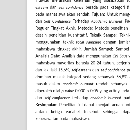
individu merasakan kelelahan yang diakibatkan 
esteem
dan
self confidence
berada pada kategori t
pada mahasiswa akan rendah.
Tujuan:
Untuk menge
dan
Self Confidence
Terhadap
Academic Burnout
Pad
Reguler Tingkat Akhir.
Metode:
Metode penelitian 
desain penelitian kuantitatif.
Teknik Sampel:
Teknik
menggunakan teknik
total sampling
dengan jumlah
mahasiswa tingkat akhir.
Jumlah Sampel:
Sampel 
Analisis Data:
Analisis data menggunakan
Chi-Squer
mahasiswa mayoritas berusia 20-24 tahun, berjen
dan laki-laki 15,6%,
self esteem
dan
self confidence
pa
dominan masuk kategori sedang sebanyak 56,8% d
masuk dalam
academic burnout
rendah sebanyak 6
diperoleh nilai
p-value
0,000 < 0,05 yang artinya ad
dan
self confidence
terhadap
academic burnout
pada
Kesimpulan:
Penelitian ini dapat menjadi acuan 
antara ketiga variabel tersebut sehingga dap
keperawatan pada mahasiswa.