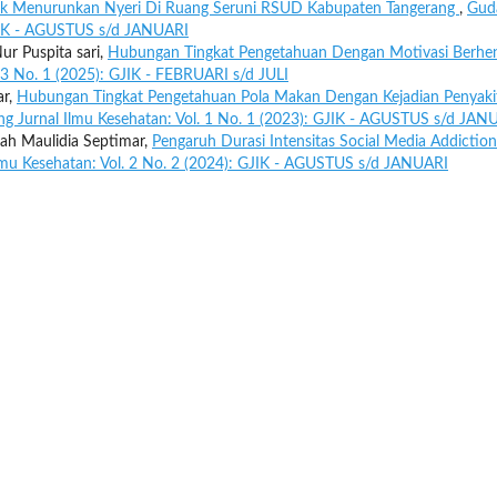
tuk Menurunkan Nyeri Di Ruang Seruni RSUD Kabupaten Tangerang
,
Gud
 GJIK - AGUSTUS s/d JANUARI
ur Puspita sari,
Hubungan Tingkat Pengetahuan Dengan Motivasi Berhen
 3 No. 1 (2025): GJIK - FEBRUARI s/d JULI
ar,
Hubungan Tingkat Pengetahuan Pola Makan Dengan Kejadian Penyaki
g Jurnal Ilmu Kesehatan: Vol. 1 No. 1 (2023): GJIK - AGUSTUS s/d JAN
hrah Maulidia Septimar,
Pengaruh Durasi Intensitas Social Media Addiction
lmu Kesehatan: Vol. 2 No. 2 (2024): GJIK - AGUSTUS s/d JANUARI