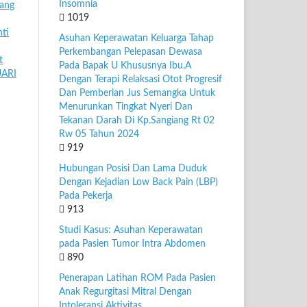
Insomnia
ang
1019
ti
Asuhan Keperawatan Keluarga Tahap
Perkembangan Pelepasan Dewasa
t
Pada Bapak U Khususnya Ibu.A
UARI
Dengan Terapi Relaksasi Otot Progresif
Dan Pemberian Jus Semangka Untuk
Menurunkan Tingkat Nyeri Dan
Tekanan Darah Di Kp.Sangiang Rt 02
Rw 05 Tahun 2024
919
Hubungan Posisi Dan Lama Duduk
Dengan Kejadian Low Back Pain (LBP)
Pada Pekerja
913
Studi Kasus: Asuhan Keperawatan
pada Pasien Tumor Intra Abdomen
890
Penerapan Latihan ROM Pada Pasien
Anak Regurgitasi Mitral Dengan
Intoleransi Aktivitas