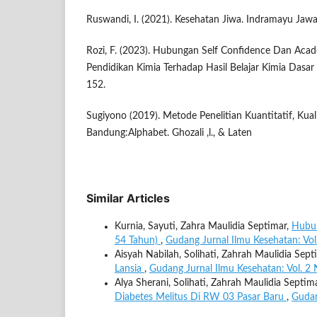
Ruswandi, I. (2021). Kesehatan Jiwa. Indramayu Jawa
Rozi, F. (2023). Hubungan Self Confidence Dan Ac
Pendidikan Kimia Terhadap Hasil Belajar Kimia Dasar
152.
Sugiyono (2019). Metode Penelitian Kuantitatif, Kual
Bandung:Alphabet. Ghozali ,l., & Laten
Similar Articles
Kurnia, Sayuti, Zahra Maulidia Septimar,
Hubun
54 Tahun)
,
Gudang Jurnal Ilmu Kesehatan: Vo
Aisyah Nabilah, Solihati, Zahrah Maulidia Sept
Lansia
,
Gudang Jurnal Ilmu Kesehatan: Vol. 
Alya Sherani, Solihati, Zahrah Maulidia Septim
Diabetes Melitus Di RW 03 Pasar Baru
,
Gudan