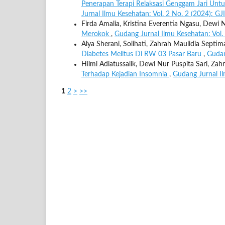
Penerapan Terapi Relaksasi Genggam Jari Un
Jurnal Ilmu Kesehatan: Vol. 2 No. 2 (2024):
Firda Amalia, Kristina Everentia Ngasu, Dewi N
Merokok
,
Gudang Jurnal Ilmu Kesehatan: Vol.
Alya Sherani, Solihati, Zahrah Maulidia Septim
Diabetes Melitus Di RW 03 Pasar Baru
,
Gudan
Hilmi Adiatussalik, Dewi Nur Puspita Sari, Za
Terhadap Kejadian Insomnia
,
Gudang Jurnal I
1
2
>
>>