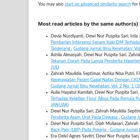
You may also
start an advanced similarity search
for t
Most read articles by the same author(s)
Devia Nurdiyanti, Dewi Nur Puspita Sari, Irda 
Pemberian Intervensi Senam Kaki DM Terhad
Tangerang
,
Gudang Jurnal Ilmu Kesehatan: Vo
Ashila Almasyah, Dewi Nur Puspita Sari, Zahr
Tekanan Darah Pada Lansia Penderita Hiperte
JULI
Zahrah Maulidia Septimar, Astika Nisa Putri, Fi
Keperawatan Pasien Gagal Nafas Dengan CK
Gudang Jurnal Ilmu Kesehatan: Vol. 2 No. 1 (
Aulia Hayatul Kamilah, Dewi Nur Puspita Sari,
Terhadap Kejadian Flour Albus Pada Remaja Pu
JANUARI
Dewi Nur Puspita Sari, Zahrah Maulidia Sept
Penderita Asam Urat Pada Dewasa
,
Gudang Ju
Dewi Nur Puspita Sari, Diah Muliasari, Zahrah
Back Pain (LBP) Pada Pekerja
,
Gudang Jurnal 
Era Delvi Agnes Savitri, Dewi Nur Puspita Sari,