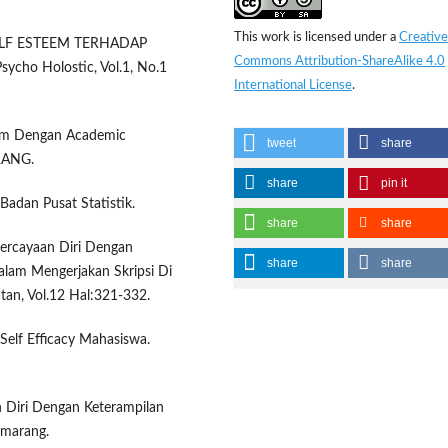
This work is licensed under a
Creative
N SELF ESTEEM TERHADAP
Commons Attribution-ShareAlike 4.0
o Holostic, Vol.1, No.1
International License
.
eem Dengan Academic
tweet
share
RANG.
share
pin it
Badan Pusat Statistik.
share
share
Kepercayaan Diri Dengan
share
share
lam Mengerjakan Skripsi Di
tan, Vol.12 Hal:321-332.
Self Efficacy Mahasiswa.
n Diri Dengan Keterampilan
emarang.