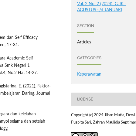
Vol. 2 No. 2 (2024): GJIK -
AGUSTUS s/d JANUARI
SECTION
eem dan Self Efficacy
Articles
en, 17-31.
CATEGORIES
tara Academic Self
wa Smk Negeri 1
l.4, No.2 Hal:14-27.
Keperawatan
agistarina, E. (2021). Faktor-
mbelajaran Daring. Journal
LICENSE
egara dan kelelahan
Copyright (c) 2024 Jihan Mutia, Dewi
panyol selama dan setelah
Puspita Sari, Zahrah Maulidia Septima
logy,