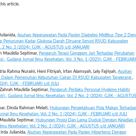
his article.
Julianida,
Asuhan Keperawatan Pada Pasien Diabetes Mellitus Tipe 2 De
ap Penurunan Kadar Glukosa Darah Diruang Seruni RSUD Kabupaten
l. 2 No. 2 (2024): GJIK - AGUSTUS s/d JANUARI
ah Maulidia Septimar,
Pengaruh Terapi Genggam Jari Terhadap Perubahan
nsi
,
Gudang Jurnal Ilmu Kesehatan: Vol. 3 No. 1 (2025): GJIK - FEBRUARI
tria Rahma Nuraini, Heni Fitriyah, Irfan Alamsyah, Lely Fajriyah,
Asuhan
D Dalam Pemenuhan Kebutuhan Cairan Di RSUD Kabupaten Tangerang
,
2024): GJIK - FEBRUARI s/d JULI
 Zahrah Maulidia Septimar,
Pengaruh Perilaku Personal Hygiene Habits
tri
,
Gudang Jurnal Ilmu Kesehatan: Vol. 2 No. 2 (2024): GJIK - AGUSTUS
imar, Dinda Rahman Melati,
Hubungan Pengetahuan Pola Makan Terhada
rnal Ilmu Kesehatan: Vol. 2 No. 1 (2024): GJIK - FEBRUARI s/d JULI
 Maulidia Septimar,
Hubungan Posisi Dan Lama Duduk Dengan Kejadian 
Ilmu Kesehatan: Vol. 2 No. 2 (2024): GJIK - AGUSTUS s/d JANUARI
 Irda Julianida,
Asuhan Keperawatan Pada Pasien Hipertensi Dengan