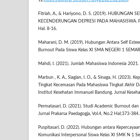
12.
https://doi.org/10.3389/fpsyg.2021.621863
.
Fitriah, A., & Hariyono, D. S. (2019). HUBUNGA
KECENDERUNGAN DEPRESI PADA MAHASISWA. Psych
Hal. 8-16.
Maharani, D. M. (2019). Hubungan Antara Self Est
Burnout Pada Siswa Kelas XI SMA NEGERI 1 SEMA
Mahdi, I. (2021). Jumlah Mahasiswa Indonesia 2021. 
Marbun , K. A., Siagian, I. O., & Sinaga, H. (2023). 
Tingkat Kecemasan Pada Mahasiswa Tingkat Akhir Da
Institut Kesehatan Immanuel Bandung. Jurnal Keseha
Permatasari, D. (2021). Studi Academic Burnout dan 
Jurnal Prakarsa Paedagogja, Vol.4, No.2 Hal;373-384.
Puspitasari, D. (2022). Hubungan antara Kepercayaa
Komunikasi Interpersonal Siswa Kelas XI SMK N 1 S