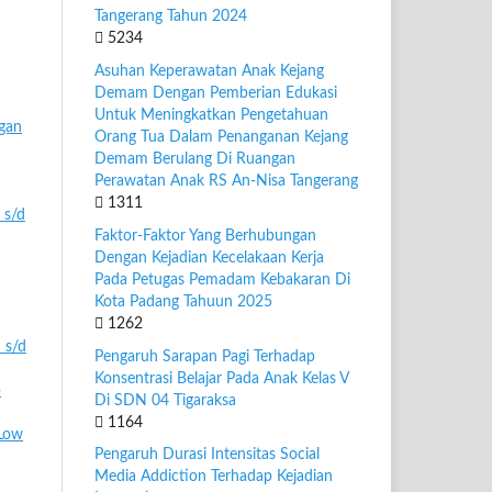
Tangerang Tahun 2024
5234
Asuhan Keperawatan Anak Kejang
Demam Dengan Pemberian Edukasi
Untuk Meningkatkan Pengetahuan
ngan
Orang Tua Dalam Penanganan Kejang
Demam Berulang Di Ruangan
Perawatan Anak RS An-Nisa Tangerang
1311
 s/d
Faktor-Faktor Yang Berhubungan
Dengan Kejadian Kecelakaan Kerja
Pada Petugas Pemadam Kebakaran Di
Kota Padang Tahuun 2025
1262
 s/d
Pengaruh Sarapan Pagi Terhadap
Konsentrasi Belajar Pada Anak Kelas V
p
Di SDN 04 Tigaraksa
1164
Low
Pengaruh Durasi Intensitas Social
Media Addiction Terhadap Kejadian