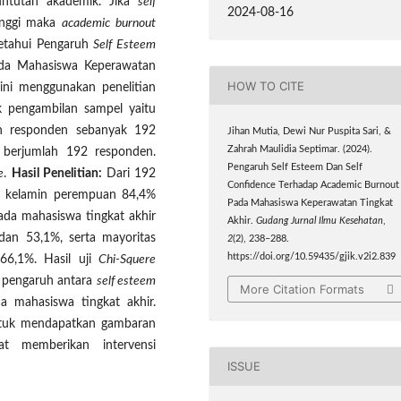
tuntutan akademik. Jika
self
2024-08-16
inggi maka
academic burnout
tahui Pengaruh
Self Esteem
a Mahasiswa Keperawatan
HOW TO CITE
ini menggunakan penelitian
 pengambilan sampel yaitu
 responden sebanyak 192
Jihan Mutia, Dewi Nur Puspita Sari, &
Zahrah Maulidia Septimar. (2024).
berjumlah 192 responden.
Pengaruh Self Esteem Dan Self
e
.
Hasil Penelitian:
Dari 192
Confidence Terhadap Academic Burnout
is kelamin perempuan 84,4%
Pada Mahasiswa Keperawatan Tingkat
da mahasiswa tingkat akhir
Akhir.
Gudang Jurnal Ilmu Kesehatan
,
an 53,1%, serta mayoritas
2
(2), 238–288.
https://doi.org/10.59435/gjik.v2i2.839
6,1%. Hasil uji
Chi-Squere
a pengaruh antara
self esteem
More Citation Formats
 mahasiswa tingkat akhir.
untuk mendapatkan gambaran
at memberikan intervensi
ISSUE