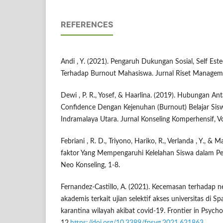
REFERENCES
Andi , Y. (2021). Pengaruh Dukungan Sosial, Self Est
Terhadap Burnout Mahasiswa. Jurnal Riset Managem
Dewi , P. R., Yosef, & Haarlina. (2019). Hubungan An
Confidence Dengan Kejenuhan (Burnout) Belajar Sis
Indramalaya Utara. Jurnal Konseling Komperhensif, Vo
Febriani , R. D., Triyono, Hariko, R., Verlanda , Y., & M
faktor Yang Mempengaruhi Kelelahan Siswa dalam Pe
Neo Konseling, 1-8.
Fernandez-Castillo, A. (2021). Kecemasan terhadap n
akademis terkait ujian selektif akses universitas di S
karantina wilayah akibat covid-19. Frontier in Psycho