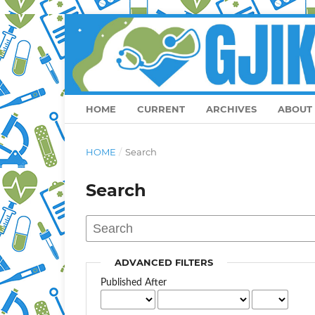
HOME
CURRENT
ARCHIVES
ABOUT
HOME
/
Search
Search
ADVANCED FILTERS
Published After