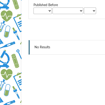
Published Before
No Results