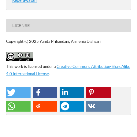
Keperawatan
LICENSE
Copyright (c) 2025 Yunita Prihandani, Armenia Diahsari
This work is licensed under a
Creative Commons Attribution-ShareAlike
4.0 International License
.