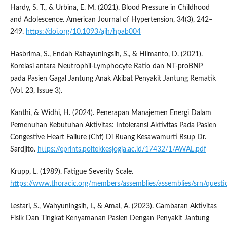
Hardy, S. T., & Urbina, E. M. (2021). Blood Pressure in Childhood
and Adolescence. American Journal of Hypertension, 34(3), 242–
249.
https://doi.org/10.1093/ajh/hpab004
Hasbrima, S., Endah Rahayuningsih, S., & Hilmanto, D. (2021).
Korelasi antara Neutrophil-Lymphocyte Ratio dan NT-proBNP
pada Pasien Gagal Jantung Anak Akibat Penyakit Jantung Rematik
(Vol. 23, Issue 3).
Kanthi, & Widhi, H. (2024). Penerapan Manajemen Energi Dalam
Pemenuhan Kebutuhan Aktivitas: Intoleransi Aktivitas Pada Pasien
Congestive Heart Failure (Chf) Di Ruang Kesawamurti Rsup Dr.
Sardjito.
https://eprints.poltekkesjogja.ac.id/17432/1/AWAL.pdf
Krupp, L. (1989). Fatigue Severity Scale.
https://www.thoracic.org/members/assemblies/assemblies/srn/questio
Lestari, S., Wahyuningsih, I., & Amal, A. (2023). Gambaran Aktivitas
Fisik Dan Tingkat Kenyamanan Pasien Dengan Penyakit Jantung