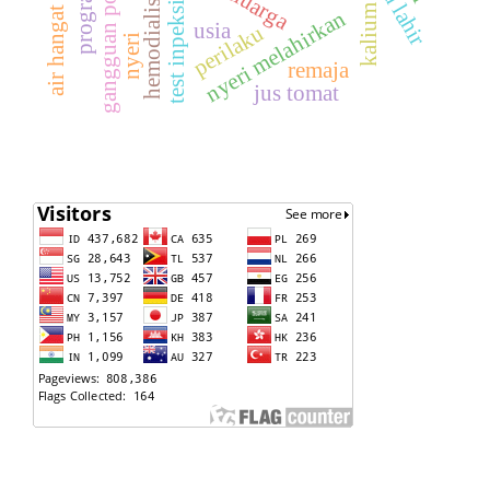
gangguan pola tidur
hemodialisis
test inpeksi
kalium
air hangat
nyeri melahirkan
usia
perilaku
nyeri
remaja
jus tomat