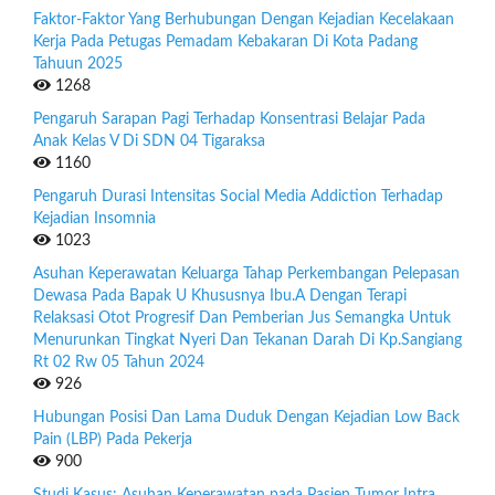
Faktor-Faktor Yang Berhubungan Dengan Kejadian Kecelakaan
Kerja Pada Petugas Pemadam Kebakaran Di Kota Padang
Tahuun 2025
1268
Pengaruh Sarapan Pagi Terhadap Konsentrasi Belajar Pada
Anak Kelas V Di SDN 04 Tigaraksa
1160
Pengaruh Durasi Intensitas Social Media Addiction Terhadap
Kejadian Insomnia
1023
Asuhan Keperawatan Keluarga Tahap Perkembangan Pelepasan
Dewasa Pada Bapak U Khususnya Ibu.A Dengan Terapi
Relaksasi Otot Progresif Dan Pemberian Jus Semangka Untuk
Menurunkan Tingkat Nyeri Dan Tekanan Darah Di Kp.Sangiang
Rt 02 Rw 05 Tahun 2024
926
Hubungan Posisi Dan Lama Duduk Dengan Kejadian Low Back
Pain (LBP) Pada Pekerja
900