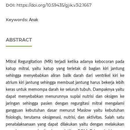
DOI:
https://doi.org/10.59435/gjik.v3i2.1667
Keywords:
Anak
ABSTRACT
Mitral Regurgitation (MR) terjadi ketika adanya kebocoran pada
katup mitral, yaitu katup yang terletak di bagian kiri jantung
sehingga menyebabkan aliran balik darah dari ventrikel kiri ke
atrium kiri jantung sehingga membuat jantung harus bekerja lebih
keras untuk memompa darah ke seluruh tubuh. Dampaknya yaitu
dapat menyebabkan menurunnya suplai nutrisi dan oksigen ke
jaringan sehingga pasien dengan regurgitasi mitral mengalami
gangguan kebutuhan dasar menurut Maslow yaitu kebutuhan
fisiologis, terutama oksigenasi, nutrisi, dan aktivitas. Salah satu
penatalaksanaan yang dapat dilakukan yaitu dengan melakukan