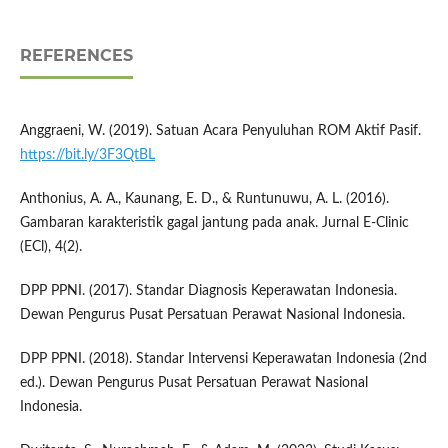
REFERENCES
Anggraeni, W. (2019). Satuan Acara Penyuluhan ROM Aktif Pasif.
https://bit.ly/3F3QtBL
Anthonius, A. A., Kaunang, E. D., & Runtunuwu, A. L. (2016).
Gambaran karakteristik gagal jantung pada anak. Jurnal E-Clinic
(ECl), 4(2).
DPP PPNI. (2017). Standar Diagnosis Keperawatan Indonesia.
Dewan Pengurus Pusat Persatuan Perawat Nasional Indonesia.
DPP PPNI. (2018). Standar Intervensi Keperawatan Indonesia (2nd
ed.). Dewan Pengurus Pusat Persatuan Perawat Nasional
Indonesia.