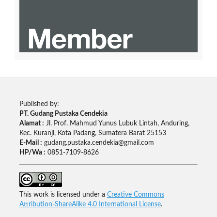
Published by:
PT. Gudang Pustaka Cendekia
Alamat :
Jl. Prof. Mahmud Yunus Lubuk Lintah, Anduring,
Kec. Kuranji, Kota Padang, Sumatera Barat 25153
E-Mail :
gudang.pustaka.cendekia@gmail.com
HP/Wa :
0851-7109-8626
This work is licensed under a
Creative Commons
Attribution-ShareAlike 4.0 International License
.