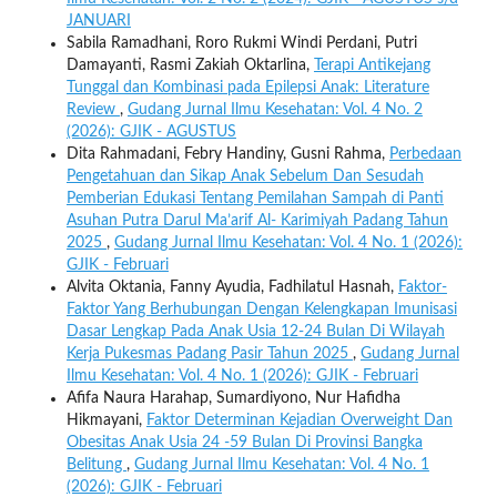
JANUARI
Sabila Ramadhani, Roro Rukmi Windi Perdani, Putri
Damayanti, Rasmi Zakiah Oktarlina,
Terapi Antikejang
Tunggal dan Kombinasi pada Epilepsi Anak: Literature
Review
,
Gudang Jurnal Ilmu Kesehatan: Vol. 4 No. 2
(2026): GJIK - AGUSTUS
Dita Rahmadani, Febry Handiny, Gusni Rahma,
Perbedaan
Pengetahuan dan Sikap Anak Sebelum Dan Sesudah
Pemberian Edukasi Tentang Pemilahan Sampah di Panti
Asuhan Putra Darul Ma’arif Al- Karimiyah Padang Tahun
2025
,
Gudang Jurnal Ilmu Kesehatan: Vol. 4 No. 1 (2026):
GJIK - Februari
Alvita Oktania, Fanny Ayudia, Fadhilatul Hasnah,
Faktor-
Faktor Yang Berhubungan Dengan Kelengkapan Imunisasi
Dasar Lengkap Pada Anak Usia 12-24 Bulan Di Wilayah
Kerja Pukesmas Padang Pasir Tahun 2025
,
Gudang Jurnal
Ilmu Kesehatan: Vol. 4 No. 1 (2026): GJIK - Februari
Afifa Naura Harahap, Sumardiyono, Nur Hafidha
Hikmayani,
Faktor Determinan Kejadian Overweight Dan
Obesitas Anak Usia 24 -59 Bulan Di Provinsi Bangka
Belitung
,
Gudang Jurnal Ilmu Kesehatan: Vol. 4 No. 1
(2026): GJIK - Februari