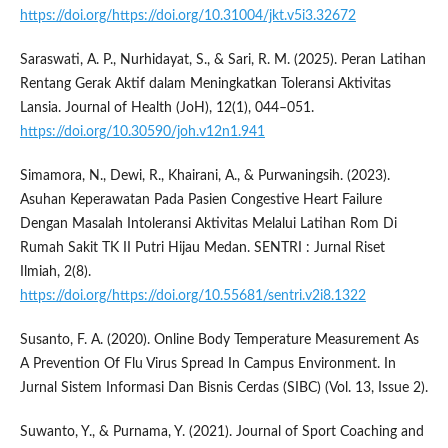
https://doi.org/https://doi.org/10.31004/jkt.v5i3.32672
Saraswati, A. P., Nurhidayat, S., & Sari, R. M. (2025). Peran Latihan
Rentang Gerak Aktif dalam Meningkatkan Toleransi Aktivitas
Lansia. Journal of Health (JoH), 12(1), 044–051.
https://doi.org/10.30590/joh.v12n1.941
Simamora, N., Dewi, R., Khairani, A., & Purwaningsih. (2023).
Asuhan Keperawatan Pada Pasien Congestive Heart Failure
Dengan Masalah Intoleransi Aktivitas Melalui Latihan Rom Di
Rumah Sakit TK II Putri Hijau Medan. SENTRI : Jurnal Riset
Ilmiah, 2(8).
https://doi.org/https://doi.org/10.55681/sentri.v2i8.1322
Susanto, F. A. (2020). Online Body Temperature Measurement As
A Prevention Of Flu Virus Spread In Campus Environment. In
Jurnal Sistem Informasi Dan Bisnis Cerdas (SIBC) (Vol. 13, Issue 2).
Suwanto, Y., & Purnama, Y. (2021). Journal of Sport Coaching and