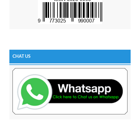
CHAT US