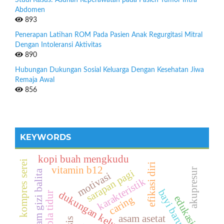
Studi Kasus: Asuhan Keperawatan pada Pasien Tumor Intra
Abdomen
893
Penerapan Latihan ROM Pada Pasien Anak Regurgitasi Mitral
Dengan Intoleransi Aktivitas
890
Hubungan Dukungan Sosial Keluarga Dengan Kesehatan Jiwa
Remaja Awal
856
KEYWORDS
kopi buah mengkudu
kompres serei
efikasi diri
vitamin b12
akupresur
sarapan pagi
program gizi balita
motivasi
karakteristik
bayi baru lahir
dukungan keluarga
edukasi
caring
asam asetat