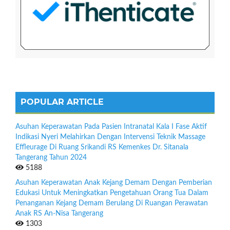
POPULAR ARTICLE
Asuhan Keperawatan Pada Pasien Intranatal Kala I Fase Aktif
Indikasi Nyeri Melahirkan Dengan Intervensi Teknik Massage
Effleurage Di Ruang Srikandi RS Kemenkes Dr. Sitanala
Tangerang Tahun 2024
5188
Asuhan Keperawatan Anak Kejang Demam Dengan Pemberian
Edukasi Untuk Meningkatkan Pengetahuan Orang Tua Dalam
Penanganan Kejang Demam Berulang Di Ruangan Perawatan
Anak RS An-Nisa Tangerang
1303