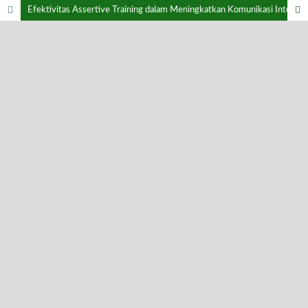
Efektivitas Assertive Training dalam Meningkatkan Komunikasi Interpersonal pada Pegawai ASN UPT Penilaian Potensi dan Kompetensi Badan Kepegawaian Daerah Provinsi Sulawesi Selatan