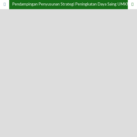
Pendampingan Penyusunan Strategi Peningkatan Daya Saing UMKM Kue Balok Boga Rasa Melalui SWOT dan QSPM