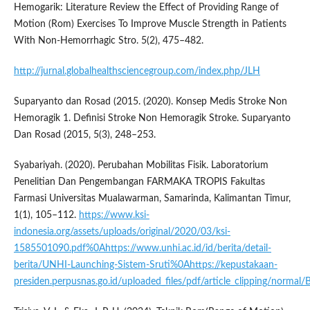
Hemogarik: Literature Review the Effect of Providing Range of
Motion (Rom) Exercises To Improve Muscle Strength in Patients
With Non-Hemorrhagic Stro. 5(2), 475–482.
http://jurnal.globalhealthsciencegroup.com/index.php/JLH
Suparyanto dan Rosad (2015. (2020). Konsep Medis Stroke Non
Hemoragik 1. Definisi Stroke Non Hemoragik Stroke. Suparyanto
Dan Rosad (2015, 5(3), 248–253.
Syabariyah. (2020). Perubahan Mobilitas Fisik. Laboratorium
Penelitian Dan Pengembangan FARMAKA TROPIS Fakultas
Farmasi Universitas Mualawarman, Samarinda, Kalimantan Timur,
1(1), 105–112.
https://www.ksi-
indonesia.org/assets/uploads/original/2020/03/ksi-
1585501090.pdf%0Ahttps://www.unhi.ac.id/id/berita/detail-
berita/UNHI-Launching-Sistem-Sruti%0Ahttps://kepustakaan-
presiden.perpusnas.go.id/uploaded_files/pdf/article_clipping/norma