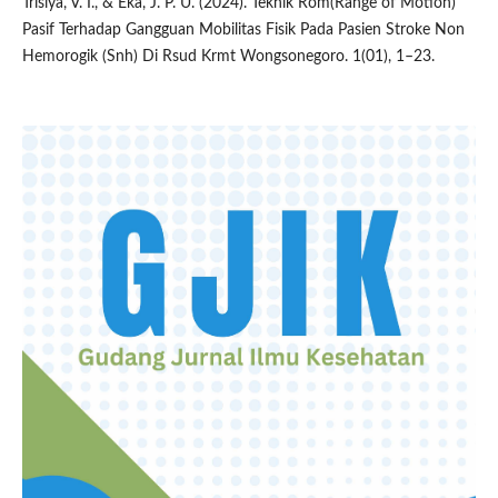
Trisiya, V. I., & Eka, J. P. U. (2024). Teknik Rom(Range of Motion)
Pasif Terhadap Gangguan Mobilitas Fisik Pada Pasien Stroke Non
Hemorogik (Snh) Di Rsud Krmt Wongsonegoro. 1(01), 1–23.