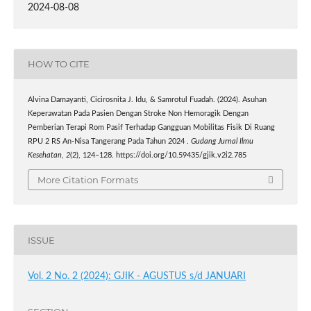
2024-08-08
HOW TO CITE
Alvina Damayanti, Cicirosnita J. Idu, & Samrotul Fuadah. (2024). Asuhan
Keperawatan Pada Pasien Dengan Stroke Non Hemoragik Dengan
Pemberian Terapi Rom Pasif Terhadap Gangguan Mobilitas Fisik Di Ruang
RPU 2 RS An-Nisa Tangerang Pada Tahun 2024 .
Gudang Jurnal Ilmu
Kesehatan
,
2
(2), 124–128. https://doi.org/10.59435/gjik.v2i2.785
More Citation Formats
ISSUE
Vol. 2 No. 2 (2024): GJIK - AGUSTUS s/d JANUARI