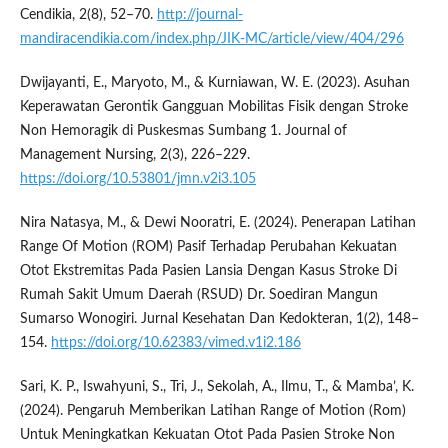
Cendikia, 2(8), 52–70.
http://journal-
mandiracendikia.com/index.php/JIK-MC/article/view/404/296
Dwijayanti, E., Maryoto, M., & Kurniawan, W. E. (2023). Asuhan
Keperawatan Gerontik Gangguan Mobilitas Fisik dengan Stroke
Non Hemoragik di Puskesmas Sumbang 1. Journal of
Management Nursing, 2(3), 226–229.
https://doi.org/10.53801/jmn.v2i3.105
Nira Natasya, M., & Dewi Nooratri, E. (2024). Penerapan Latihan
Range Of Motion (ROM) Pasif Terhadap Perubahan Kekuatan
Otot Ekstremitas Pada Pasien Lansia Dengan Kasus Stroke Di
Rumah Sakit Umum Daerah (RSUD) Dr. Soediran Mangun
Sumarso Wonogiri. Jurnal Kesehatan Dan Kedokteran, 1(2), 148–
154.
https://doi.org/10.62383/vimed.v1i2.186
Sari, K. P., Iswahyuni, S., Tri, J., Sekolah, A., Ilmu, T., & Mamba’, K.
(2024). Pengaruh Memberikan Latihan Range of Motion (Rom)
Untuk Meningkatkan Kekuatan Otot Pada Pasien Stroke Non