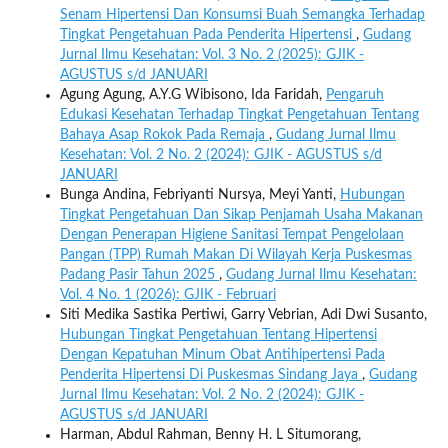
Senam Hipertensi Dan Konsumsi Buah Semangka Terhadap
Tingkat Pengetahuan Pada Penderita Hipertensi
,
Gudang
Jurnal Ilmu Kesehatan: Vol. 3 No. 2 (2025): GJIK -
AGUSTUS s/d JANUARI
Agung Agung, A.Y.G Wibisono, Ida Faridah,
Pengaruh
Edukasi Kesehatan Terhadap Tingkat Pengetahuan Tentang
Bahaya Asap Rokok Pada Remaja
,
Gudang Jurnal Ilmu
Kesehatan: Vol. 2 No. 2 (2024): GJIK - AGUSTUS s/d
JANUARI
Bunga Andina, Febriyanti Nursya, Meyi Yanti,
Hubungan
Tingkat Pengetahuan Dan Sikap Penjamah Usaha Makanan
Dengan Penerapan Higiene Sanitasi Tempat Pengelolaan
Pangan (TPP) Rumah Makan Di Wilayah Kerja Puskesmas
Padang Pasir Tahun 2025
,
Gudang Jurnal Ilmu Kesehatan:
Vol. 4 No. 1 (2026): GJIK - Februari
Siti Medika Sastika Pertiwi, Garry Vebrian, Adi Dwi Susanto,
Hubungan Tingkat Pengetahuan Tentang Hipertensi
Dengan Kepatuhan Minum Obat Antihipertensi Pada
Penderita Hipertensi Di Puskesmas Sindang Jaya
,
Gudang
Jurnal Ilmu Kesehatan: Vol. 2 No. 2 (2024): GJIK -
AGUSTUS s/d JANUARI
Harman, Abdul Rahman, Benny H. L Situmorang,