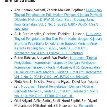
Similar Articles
Alya Sherani, Solihati, Zahrah Maulidia Septimar,
Hubungan
Tingkat Pengetahuan Pola Makan Dengan Kejadian Penyakit
Diabetes Melitus Di RW 03 Pasar Baru
,
Gudang Jurnal
Ilmu Kesehatan: Vol. 1 No. 1 (2023): GJIK - AGUSTUS s/d
JANUARI
Aulia Putri Monika, Gusrianti, Fadhilatul Hasnah,
Hubungan
Tingkat Pengetahuan Ibu Dan Peran Kader dengan Kejadian
Stunting Pada Balita Di Kelurahan Batipuh Panjang Anak
Air Kota Padang Tahun 2025
,
Gudang Jurnal Ilmu
Kesehatan: Vol. 4 No. 1 (2026): GJIK - Februari
Retno Rahayu, Nuryanti, Ayu Pratiwi,
Hubungan Tingkat
Pengetahuan Komunikasi Terapeutik Dengan Penerapan
Komunikasi Terapeutik Pada Mahasiswa/I S1 Keperawatan
Di Universitas Yatsi Madani
,
Gudang Jurnal Ilmu Kesehatan:
Vol. 2 No. 2 (2024): GJIK - AGUSTUS s/d JANUARI
Firda Amalia, Kristina Everentia Ngasu, Dewi Nur Puspita
sari,
Hubungan Tingkat Pengetahuan Dengan Motivasi
Berhenti Merokok
,
Gudang Jurnal Ilmu Kesehatan: Vol. 3
No. 1 (2025): GJIK - FEBRUARI s/d JULI
Okti Ariyani, Alfika Safitri, Sapii, Nurul Sapitri, Siti Diyani,
Muhammad Miftahul Ilmi, Siti Khaerunnisa,
Pengaruh