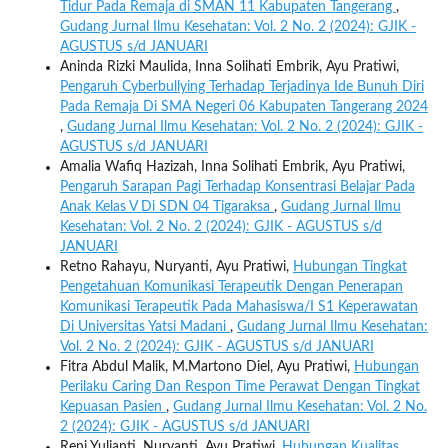
Tidur Pada Remaja di SMAN 11 Kabupaten Tangerang
,
Gudang Jurnal Ilmu Kesehatan: Vol. 2 No. 2 (2024): GJIK -
AGUSTUS s/d JANUARI
Aninda Rizki Maulida, Inna Solihati Embrik, Ayu Pratiwi,
Pengaruh Cyberbullying Terhadap Terjadinya Ide Bunuh Diri
Pada Remaja Di SMA Negeri 06 Kabupaten Tangerang 2024
,
Gudang Jurnal Ilmu Kesehatan: Vol. 2 No. 2 (2024): GJIK -
AGUSTUS s/d JANUARI
Amalia Wafiq Hazizah, Inna Solihati Embrik, Ayu Pratiwi,
Pengaruh Sarapan Pagi Terhadap Konsentrasi Belajar Pada
Anak Kelas V Di SDN 04 Tigaraksa
,
Gudang Jurnal Ilmu
Kesehatan: Vol. 2 No. 2 (2024): GJIK - AGUSTUS s/d
JANUARI
Retno Rahayu, Nuryanti, Ayu Pratiwi,
Hubungan Tingkat
Pengetahuan Komunikasi Terapeutik Dengan Penerapan
Komunikasi Terapeutik Pada Mahasiswa/I S1 Keperawatan
Di Universitas Yatsi Madani
,
Gudang Jurnal Ilmu Kesehatan:
Vol. 2 No. 2 (2024): GJIK - AGUSTUS s/d JANUARI
Fitra Abdul Malik, M.Martono Diel, Ayu Pratiwi,
Hubungan
Perilaku Caring Dan Respon Time Perawat Dengan Tingkat
Kepuasan Pasien
,
Gudang Jurnal Ilmu Kesehatan: Vol. 2 No.
2 (2024): GJIK - AGUSTUS s/d JANUARI
Reni Yulianti, Nuryanti, Ayu Pratiwi,
Hubungan Kualitas