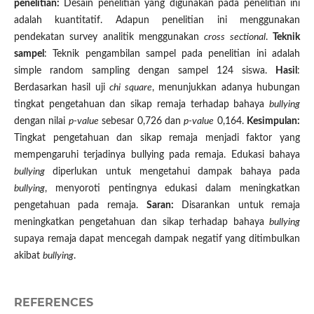
penelitian:
Desain penelitian yang digunakan pada penelitian ini
adalah kuantitatif. Adapun penelitian ini menggunakan
pendekatan survey analitik menggunakan
cross sectional
.
Teknik
sampel
: Teknik pengambilan sampel pada penelitian ini adalah
simple random sampling dengan sampel 124 siswa.
Hasil
:
Berdasarkan hasil uji
chi square
, menunjukkan adanya hubungan
tingkat pengetahuan dan sikap remaja terhadap bahaya
bullying
dengan nilai
p-value
sebesar 0,726 dan
p-value
0,164.
Kesimpulan:
Tingkat pengetahuan dan sikap remaja menjadi faktor yang
mempengaruhi terjadinya bullying pada remaja. Edukasi bahaya
bullying
diperlukan untuk mengetahui dampak bahaya pada
bullying
, menyoroti pentingnya edukasi dalam meningkatkan
pengetahuan pada remaja.
Saran:
Disarankan untuk remaja
meningkatkan pengetahuan dan sikap terhadap bahaya
bullying
supaya remaja dapat mencegah dampak negatif yang ditimbulkan
akibat
bullying
.
REFERENCES