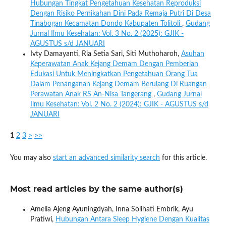
Hubungan Tingkat Pengetahuan Kesehatan Reproduksi
Dengan Risiko Pernikahan Dini Pada Remaja Putri Di Desa
Tinabogan Kecamatan Dondo Kabupaten Tolitoli
,
Gudang
Jurnal Ilmu Kesehatan: Vol. 3 No. 2 (2025): GJIK -
AGUSTUS s/d JANUARI
Ivty Damayanti, Ria Setia Sari, Siti Muthoharoh,
Asuhan
Keperawatan Anak Kejang Demam Dengan Pemberian
Edukasi Untuk Meningkatkan Pengetahuan Orang Tua
Dalam Penanganan Kejang Demam Berulang Di Ruangan
Perawatan Anak RS An-Nisa Tangerang
,
Gudang Jurnal
Ilmu Kesehatan: Vol. 2 No. 2 (2024): GJIK - AGUSTUS s/d
JANUARI
1
2
3
>
>>
You may also
start an advanced similarity search
for this article.
Most read articles by the same author(s)
Amelia Ajeng Ayuningdyah, Inna Solihati Embrik, Ayu
Pratiwi,
Hubungan Antara Sleep Hygiene Dengan Kualitas