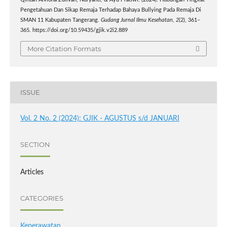
Qintan Alviona Zulivah, Nuryanti, & Ayu Pratiwi. (2024). Hubungan Tingkat
Pengetahuan Dan Sikap Remaja Terhadap Bahaya Bullying Pada Remaja Di
SMAN 11 Kabupaten Tangerang.
Gudang Jurnal Ilmu Kesehatan
,
2
(2), 361–
365. https://doi.org/10.59435/gjik.v2i2.889
More Citation Formats
ISSUE
Vol. 2 No. 2 (2024): GJIK - AGUSTUS s/d JANUARI
SECTION
Articles
CATEGORIES
Keperawatan