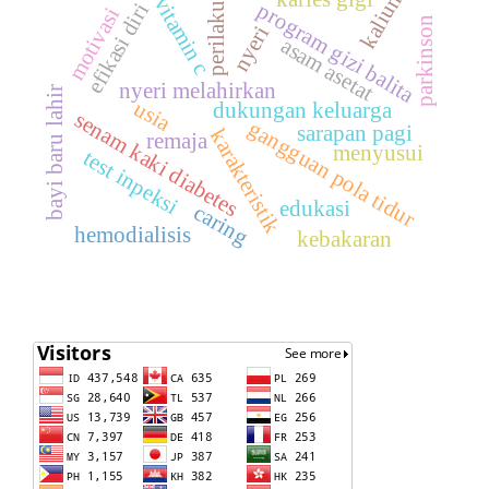
kalium
vitamin c
program gizi balita
efikasi diri
perilaku
motivasi
parkinson
nyeri
asam asetat
nyeri melahirkan
bayi baru lahir
usia
dukungan keluarga
senam kaki diabetes
gangguan pola tidur
sarapan pagi
karakteristik
remaja
menyusui
test inpeksi
edukasi
caring
hemodialisis
kebakaran