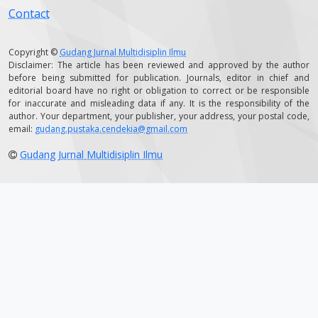
Contact
Copyright ©
Gudang Jurnal Multidisiplin Ilmu
Disclaimer: The article has been reviewed and approved by the author
before being submitted for publication. Journals, editor in chief and
editorial board have no right or obligation to correct or be responsible
for inaccurate and misleading data if any. It is the responsibility of the
author. Your department, your publisher, your address, your postal code,
email:
gudang.pustaka.cendekia@gmail.com
Gudang Jurnal Multidisiplin Ilmu