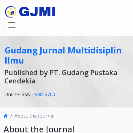
Gudang Jurnal Multidisiplin
Ilmu
Published by PT. Gudang Pustaka
Cendekia
Online ISSN
2988-5760
About the Journal
About the Journal