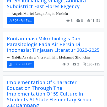
Riteln Kolilanang Village, Adonara
Subdistrict East Flores Regency
Angela Merici Benga Angin, Nurlela
PDF - Full Text
8
8
41-51
Kontaminasi Mikrobiologis Dan
Parasitologis Pada Air Bersih Di
Indonesia: Tinjauan Literatur 2020-2025
Nabila Azzahra; Vitratul Ilahi, Muhamad Sholichin
PDF - Full Text
3
2
106-115
Implementation Of Character
Education Through The
Implementation Of 5S Culture In
Students At State Elementary School
232 Dampang