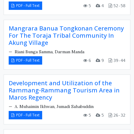
PDF - Full Text
5
4
52-58
Mangrara Banua Tongkonan Ceremony
For The Toraja Tribal Community In
Akung Village
Riani Bunga Samma, Darman Manda
PDF - Full Text
6
9
39-44
Development and Utilization of the
Rammang-Rammang Tourism Area in
Maros Regency
A. Muhaimin Ikhwan, Jumadi Sahabuddin
PDF - Full Text
5
5
26-32