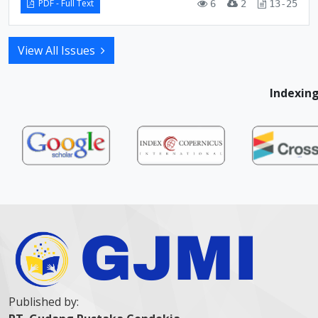
PDF - Full Text
6
2
13-25
View All Issues
Indexing
Published by: