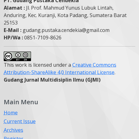
PT. Gudang Pustaka Cendekia
Alamat :
Jl. Prof. Mahmud Yunus Lubuk Lintah,
Anduring, Kec. Kuranji, Kota Padang, Sumatera Barat
25153
E-Mail :
gudang.pustaka.cendekia@gmail.com
HP/Wa :
0851-7109-8626
This work is licensed under a
Creative Commons
Attribution-ShareAlike 4.0 International License
.
Gudang Jurnal Multidisiplin Ilmu (GJMI)
Main Menu
Home
Current Issue
Archives
Register