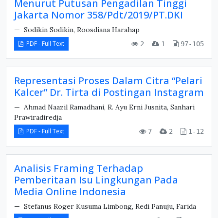
Menurut Putusan Pengadilan Tinggi
Jakarta Nomor 358/Pdt/2019/PT.DKI
Sodikin Sodikin, Roosdiana Harahap
PDF - Full Text
2
1
97-105
Representasi Proses Dalam Citra “Pelari
Kalcer” Dr. Tirta di Postingan Instagram
Ahmad Naazil Ramadhani, R. Ayu Erni Jusnita, Sanhari
Prawiradiredja
PDF - Full Text
7
2
1-12
Analisis Framing Terhadap
Pemberitaan Isu Lingkungan Pada
Media Online Indonesia
Stefanus Roger Kusuma Limbong, Redi Panuju, Farida