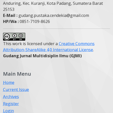
Anduring, Kec. Kuranji, Kota Padang, Sumatera Barat
25153
E-Mail :
gudang.pustaka.cendekia@gmail.com
HP/Wa :
0851-7109-8626
This work is licensed under a
Creative Commons
Attribution-ShareAlike 4.0 International License
.
Gudang Jurnal Multidisiplin Ilmu (GJMI)
Main Menu
Home
Current Issue
Archives
Register
Login