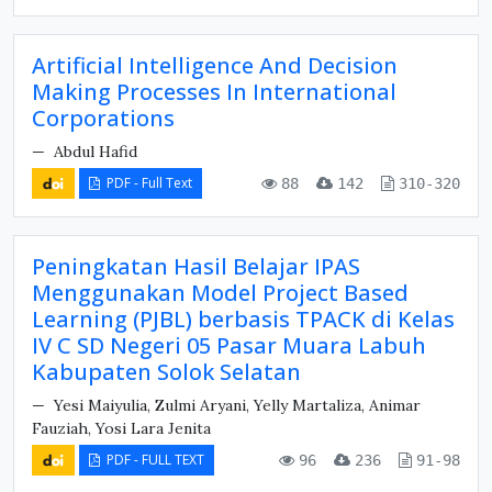
Artificial Intelligence And Decision
Making Processes In International
Corporations
Abdul Hafid
PDF - Full Text
88
142
310-320
Peningkatan Hasil Belajar IPAS
Menggunakan Model Project Based
Learning (PJBL) berbasis TPACK di Kelas
IV C SD Negeri 05 Pasar Muara Labuh
Kabupaten Solok Selatan
Yesi Maiyulia, Zulmi Aryani, Yelly Martaliza, Animar
Fauziah, Yosi Lara Jenita
PDF - FULL TEXT
96
236
91-98