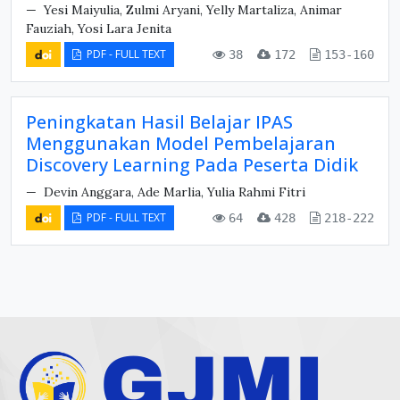
Yesi Maiyulia, Zulmi Aryani, Yelly Martaliza, Animar
Fauziah, Yosi Lara Jenita
PDF - FULL TEXT
38
172
153-160
Peningkatan Hasil Belajar IPAS
Menggunakan Model Pembelajaran
Discovery Learning Pada Peserta Didik
Devin Anggara, Ade Marlia, Yulia Rahmi Fitri
PDF - FULL TEXT
64
428
218-222