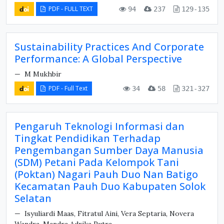
PDF - FULL TEXT
94
237
129-135
Sustainability Practices And Corporate
Performance: A Global Perspective
M Mukhbir
PDF - Full Text
34
58
321-327
Pengaruh Teknologi Informasi dan
Tingkat Pendidikan Terhadap
Pengembangan Sumber Daya Manusia
(SDM) Petani Pada Kelompok Tani
(Poktan) Nagari Pauh Duo Nan Batigo
Kecamatan Pauh Duo Kabupaten Solok
Selatan
Isyuliardi Maas, Fitratul Aini, Vera Septaria, Novera