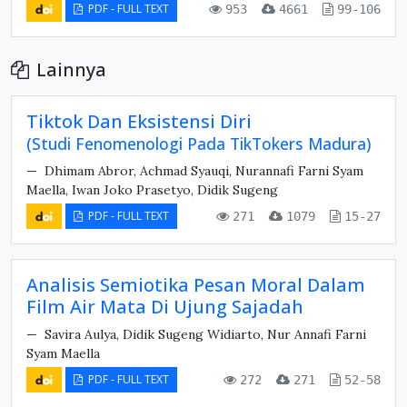
PDF - FULL TEXT
953
4661
99-106
Lainnya
Tiktok Dan Eksistensi Diri
(Studi Fenomenologi Pada TikTokers Madura)
Dhimam Abror, Achmad Syauqi, Nurannafi Farni Syam
Maella, Iwan Joko Prasetyo, Didik Sugeng
PDF - FULL TEXT
271
1079
15-27
Analisis Semiotika Pesan Moral Dalam
Film Air Mata Di Ujung Sajadah
Savira Aulya, Didik Sugeng Widiarto, Nur Annafi Farni
Syam Maella
PDF - FULL TEXT
272
271
52-58