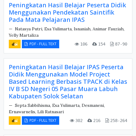
Peningkatan Hasil Belajar Peserta Didik
Menggunakan Pendekatan Saintifik
Pada Mata Pelajaran IPAS
Natasya Putri, Esa Yulimarta, Isnaniah, Animar Fauziah,
Yelly Martaliza
PDF - FULL TEXT
106
154
87-90
Peningkatan Hasil Belajar IPAS Peserta
Didik Menggunakan Model Project
Based Learning Berbasis TPACK di Kelas
IV B SD Negeri 05 Pasar Muara Labuh
Kabupaten Solok Selatan
Septa Sabbihisma, Esa Yulimarta, Desmaneni,
Ernawarnelis, Lili Ratnasari
PDF - FULL TEXT
302
216
258-264