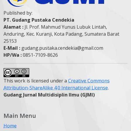
Published by:
PT. Gudang Pustaka Cendekia
Alamat :
Jl. Prof. Mahmud Yunus Lubuk Lintah,
Anduring, Kec. Kuranji, Kota Padang, Sumatera Barat
25153
E-Mail :
gudang.pustaka.cendekia@gmail.com
HP/Wa :
0851-7109-8626
This work is licensed under a
Creative Commons
Attribution-ShareAlike 4.0 International License
.
Gudang Jurnal Multidisiplin Ilmu (GJMI)
Main Menu
Home