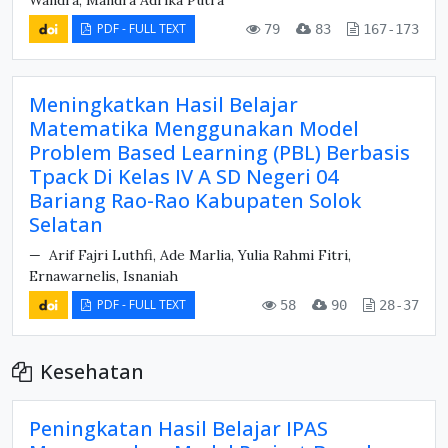
Wandra, Mandra Adrika Putra
PDF - FULL TEXT
79
83
167-173
Meningkatkan Hasil Belajar
Matematika Menggunakan Model
Problem Based Learning (PBL) Berbasis
Tpack Di Kelas IV A SD Negeri 04
Bariang Rao-Rao Kabupaten Solok
Selatan
Arif Fajri Luthfi, Ade Marlia, Yulia Rahmi Fitri,
Ernawarnelis, Isnaniah
PDF - FULL TEXT
58
90
28-37
Kesehatan
Peningkatan Hasil Belajar IPAS