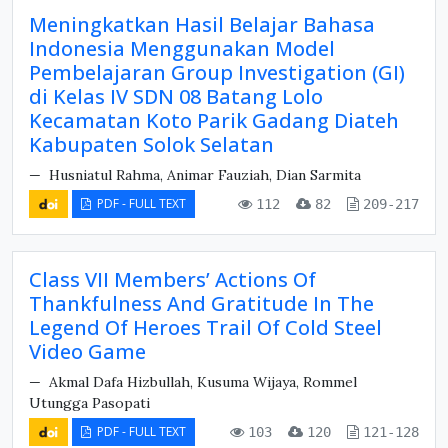
Meningkatkan Hasil Belajar Bahasa
Indonesia Menggunakan Model
Pembelajaran Group Investigation (GI)
di Kelas IV SDN 08 Batang Lolo
Kecamatan Koto Parik Gadang Diateh
Kabupaten Solok Selatan
Husniatul Rahma, Animar Fauziah, Dian Sarmita
PDF - FULL TEXT
112
82
209-217
Class VII Members’ Actions Of
Thankfulness And Gratitude In The
Legend Of Heroes Trail Of Cold Steel
Video Game
Akmal Dafa Hizbullah, Kusuma Wijaya, Rommel
Utungga Pasopati
PDF - FULL TEXT
103
120
121-128