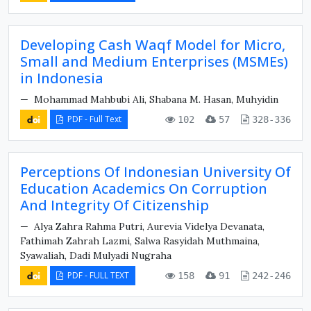
Developing Cash Waqf Model for Micro,
Small and Medium Enterprises (MSMEs)
in Indonesia
Mohammad Mahbubi Ali, Shabana M. Hasan, Muhyidin
PDF - Full Text
102
57
328-336
Perceptions Of Indonesian University Of
Education Academics On Corruption
And Integrity Of Citizenship
Alya Zahra Rahma Putri, Aurevia Videlya Devanata,
Fathimah Zahrah Lazmi, Salwa Rasyidah Muthmaina,
Syawaliah, Dadi Mulyadi Nugraha
PDF - FULL TEXT
158
91
242-246