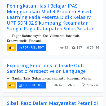
Peningkatan Hasil Belajar IPAS
Menggunakan Model Problem Based
Learning Pada Peserta Didik Kelas IV
UPT SDN 02 Sikumbang Kecamatan
Sungai Pagu Kabupaten Solok Selatan
Tegar Rahmansyah, Esa Yulimarta, Isnaniah,
Ernawarnelis, Fitriani
PDF - FULL TEXT
82
197
79-86
Exploring Emotions in Inside Out:
Semiotic Perspective on Language
Naufal Nafis, Suhartawan Budianto, Kusuma Wijaya
PDF - FULL TEXT
429
633
270-276
Sibali Reso Dalam Masyarakat Petani di