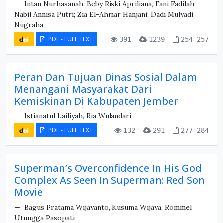
Intan Nurhasanah, Beby Riski Apriliana, Fani Fadilah;
Nabil Annisa Putri; Zia El-Ahmar Hanjani; Dadi Mulyadi
Nugraha
PDF - FULL TEXT
391
1239
254-257
Peran Dan Tujuan Dinas Sosial Dalam
Menangani Masyarakat Dari
Kemiskinan Di Kabupaten Jember
Istianatul Lailiyah, Ria Wulandari
PDF - FULL TEXT
132
291
277-284
Superman’s Overconfidence In His God
Complex As Seen In Superman: Red Son
Movie
Bagus Pratama Wijayanto, Kusuma Wijaya, Rommel
Utungga Pasopati