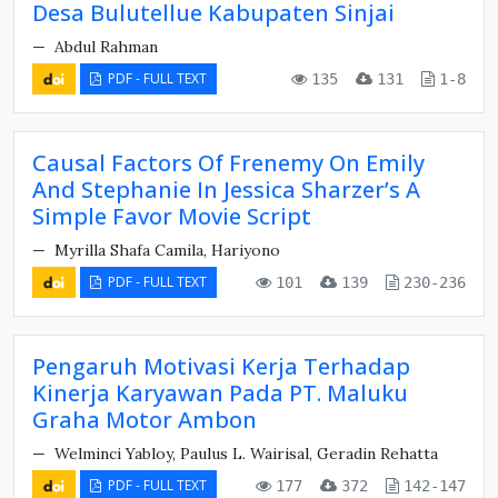
Desa Bulutellue Kabupaten Sinjai
Abdul Rahman
PDF - FULL TEXT
135
131
1-8
Causal Factors Of Frenemy On Emily
And Stephanie In Jessica Sharzer’s A
Simple Favor Movie Script
Myrilla Shafa Camila, Hariyono
PDF - FULL TEXT
101
139
230-236
Pengaruh Motivasi Kerja Terhadap
Kinerja Karyawan Pada PT. Maluku
Graha Motor Ambon
Welminci Yabloy, Paulus L. Wairisal, Geradin Rehatta
PDF - FULL TEXT
177
372
142-147