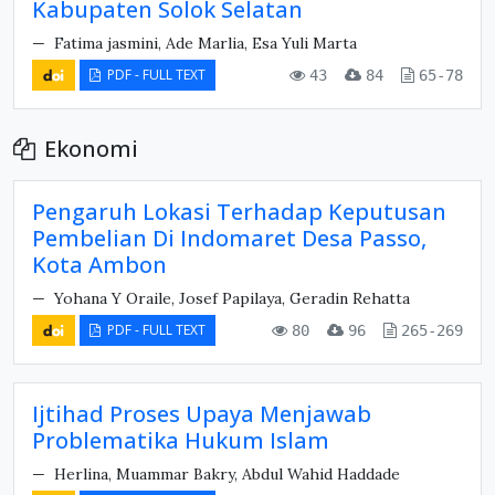
Kabupaten Solok Selatan
Fatima jasmini, Ade Marlia, Esa Yuli Marta
PDF - FULL TEXT
43
84
65-78
Ekonomi
Pengaruh Lokasi Terhadap Keputusan
Pembelian Di Indomaret Desa Passo,
Kota Ambon
Yohana Y Oraile, Josef Papilaya, Geradin Rehatta
PDF - FULL TEXT
80
96
265-269
Ijtihad Proses Upaya Menjawab
Problematika Hukum Islam
Herlina, Muammar Bakry, Abdul Wahid Haddade