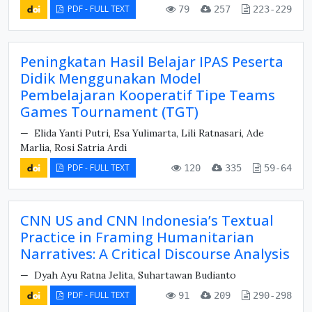
PDF - FULL TEXT
79
257
223-229
Peningkatan Hasil Belajar IPAS Peserta
Didik Menggunakan Model
Pembelajaran Kooperatif Tipe Teams
Games Tournament (TGT)
Elida Yanti Putri, Esa Yulimarta, Lili Ratnasari, Ade
Marlia, Rosi Satria Ardi
PDF - FULL TEXT
120
335
59-64
CNN US and CNN Indonesia’s Textual
Practice in Framing Humanitarian
Narratives: A Critical Discourse Analysis
Dyah Ayu Ratna Jelita, Suhartawan Budianto
PDF - FULL TEXT
91
209
290-298