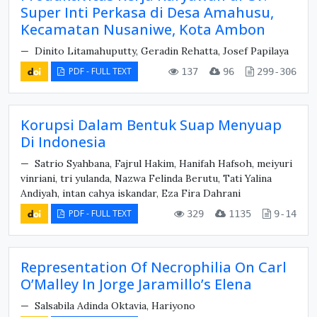
Super Inti Perkasa di Desa Amahusu,
Kecamatan Nusaniwe, Kota Ambon
Dinito Litamahuputty, Geradin Rehatta, Josef Papilaya
PDF - FULL TEXT
137
96
299-306
Korupsi Dalam Bentuk Suap Menyuap
Di Indonesia
Satrio Syahbana, Fajrul Hakim, Hanifah Hafsoh, meiyuri
vinriani, tri yulanda, Nazwa Felinda Berutu, Tati Yalina
Andiyah, intan cahya iskandar, Eza Fira Dahrani
PDF - FULL TEXT
329
1135
9-14
Representation Of Necrophilia On Carl
O’Malley In Jorge Jaramillo’s Elena
Salsabila Adinda Oktavia, Hariyono