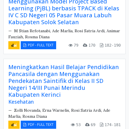
Menggunakan Model Project Based
Learning (PjBL) berbasis TPACK di Kelas
IV C SD Negeri 05 Pasar Muara Labuh
Kabupaten Solok Selatan
M Stian Refotanabi, Ade Marlia, Rosi Satria Ardi, Animar
Fauziah, Rosma Diana
PDF - FULL TEXT
79
170
182-190
Meningkatkan Hasil Belajar Pendidikan
Pancasila dengan Menggunakan
Pendekatan Saintifik di Kelas II SD
Negeri 14/III Punai Merindu
Kabupaten Kerinci
Kesehatan
Zolli Novanda, Erna Warnelis, Rosi Satria Ardi, Ade
Marlia, Rosma Diana
PDF - FULL TEXT
53
69
174-181