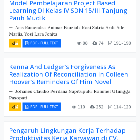
Model Pembelajaran Project Based
Learning Di Kelas IV SDN 15/III Tanjung
Pauh Mudik
Aris Ramendra, Animar Fauziah, Rosi Satria Ardi, Ade
Marlia, Yosi Lara Jenita
PDF - FULL TEXT
88
74
191-198
Kenna And Ledger’s Forgiveness As
Realization Of Reconciliation In Colleen
Hoover’s Reminders Of Him Novel
Johanes Claudio Perdana Napitupulu, Rommel Utungga
Pasopati
PDF - FULL TEXT
110
252
114-120
Pengaruh Lingkungan Kerja Terhadap
Produktivitas Kerja Karyawan di CV.