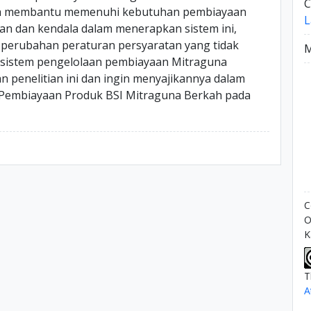
C
ada membantu memenuhi kebutuhan pembiayaan
L
n dan kendala dalam menerapkan sistem ini,
an perubahan peraturan persyaratan yang tidak
M
 sistem pengelolaan pembiayaan Mitraguna
an penelitian ini dan ingin menyajikannya dalam
n Pembiayaan Produk BSI Mitraguna Berkah pada
C
O
K
T
A