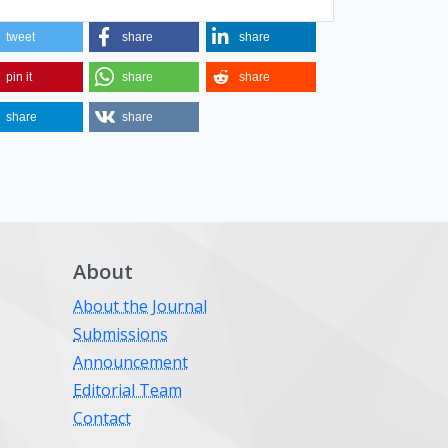
tweet
share
share
pin it
share
share
share
share
About
About the Journal
Submissions
Announcement
Editorial Team
Contact