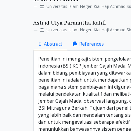
Details
Article
Universitas Islam Negeri Kiai Haji Achmad Si
Content
Astrid Ulya Paramitha Kahfi
Universitas Islam Negeri Kiai Haji Achmad Si
Abstract
References
Penelitian ini mengkaji sistem pengelol
Indonesia (BSI) KCP Jember Gajah Mada. 
dalam bidang pembiayaan yang ditawarkan
penelitian ini adalah untuk mendapatka
bagaimana sistem pembiayaan ini digunakan
melalui pendekatan kualitatif dan meliba
Jember Gajah Mada, observasi langsung, 
BSI Mitraguna Berkah. Tujuan dari penel
yang lebih baik dan mendalam tentang s
dan untuk mengevaluasi seberapa efektif d
menunjukkan bahwasannya sistem pengel