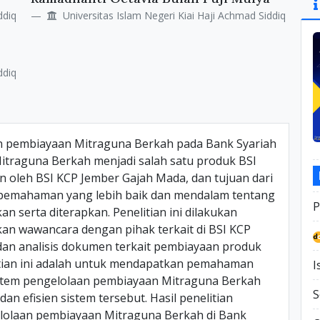
Si
ddiq
Universitas Islam Negeri Kiai Haji Achmad Siddiq
ddiq
aan pembiayaan Mitraguna Berkah pada Bank Syariah
Mitraguna Berkah menjadi salah satu produk BSI
 oleh BSI KCP Jember Gajah Mada, dan tujuan dari
n pemahaman yang lebih baik dan mendalam tentang
P
 serta diterapkan. Penelitian ini dilakukan
tkan wawancara dengan pihak terkait di BSI KCP
dan analisis dokumen terkait pembiayaan produk
itian ini adalah untuk mendapatkan pemahaman
I
istem pengelolaan pembiayaan Mitraguna Berkah
S
an efisien sistem tersebut. Hasil penelitian
olaan pembiayaan Mitraguna Berkah di Bank