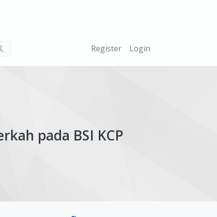
What
Register
Login
are
you
looking
for?
erkah pada BSI KCP
ticle