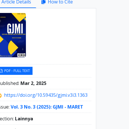
Article Details
How to Cite
debar
PDF - FULL TEXT
ublished:
Mar 2, 2025
https://doi.org/10.59435/gjmi.v3i3.1363
ssue:
Vol. 3 No. 3 (2025): GJMI - MARET
ection:
Lainnya