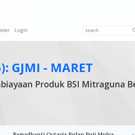
ister
Login
5): GJMI - MARET
biayaan Produk BSI Mitraguna B
Ar
Ramadhanti Octavia Bulan Puji Mulya