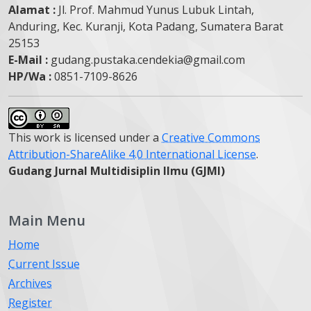
Alamat :
Jl. Prof. Mahmud Yunus Lubuk Lintah,
Anduring, Kec. Kuranji, Kota Padang, Sumatera Barat
25153
E-Mail :
gudang.pustaka.cendekia@gmail.com
HP/Wa :
0851-7109-8626
This work is licensed under a
Creative Commons
Attribution-ShareAlike 4.0 International License
.
Gudang Jurnal Multidisiplin Ilmu (GJMI)
Main Menu
Home
Current Issue
Archives
Register