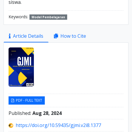
siswa.
Keywords:
Model Pembelajaran
Article
Article Details
How to Cite
Sidebar
PDF - FULL TEXT
Published:
Aug 28, 2024
https://doi.org/10.59435/gjmi.v2i8.1377