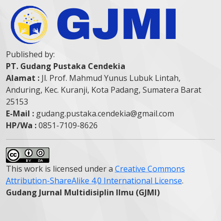
Published by:
PT. Gudang Pustaka Cendekia
Alamat :
Jl. Prof. Mahmud Yunus Lubuk Lintah,
Anduring, Kec. Kuranji, Kota Padang, Sumatera Barat
25153
E-Mail :
gudang.pustaka.cendekia@gmail.com
HP/Wa :
0851-7109-8626
This work is licensed under a
Creative Commons
Attribution-ShareAlike 4.0 International License
.
Gudang Jurnal Multidisiplin Ilmu (GJMI)