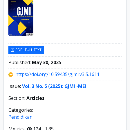
PDF - FULL TEXT
Published:
May 30, 2025
https://doi.org/10.59435/gjmi.v3i5.1611
Issue:
Vol. 3 No. 5 (2025): GJMI -MEI
Section:
Articles
Categories:
Pendidikan
Metrics:
124
85