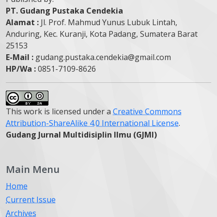
PT. Gudang Pustaka Cendekia
Alamat :
Jl. Prof. Mahmud Yunus Lubuk Lintah,
Anduring, Kec. Kuranji, Kota Padang, Sumatera Barat
25153
E-Mail :
gudang.pustaka.cendekia@gmail.com
HP/Wa :
0851-7109-8626
This work is licensed under a
Creative Commons
Attribution-ShareAlike 4.0 International License
.
Gudang Jurnal Multidisiplin Ilmu (GJMI)
Main Menu
Home
Current Issue
Archives