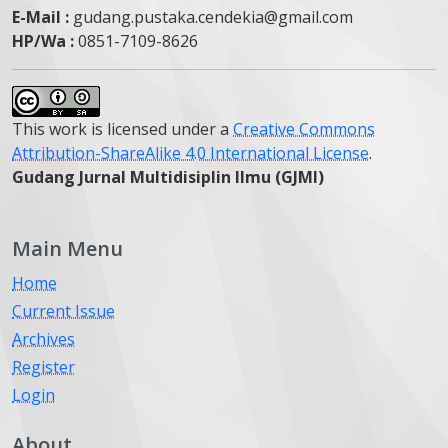
E-Mail :
gudang.pustaka.cendekia@gmail.com
HP/Wa :
0851-7109-8626
This work is licensed under a
Creative Commons
Attribution-ShareAlike 4.0 International License
.
Gudang Jurnal Multidisiplin Ilmu (GJMI)
Main Menu
Home
Current Issue
Archives
Register
Login
About