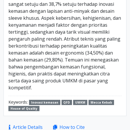
sangat setuju dan 38,7% setuju terhadap inovasi
kemasan dengan lapisan anti-minyak dan desain
sleeve khusus. Aspek kebersihan, kehigienisan, dan
kenyamanan menjadi faktor dengan prioritas
tertinggi, sedangkan daya tarik visual memiliki
pengaruh paling rendah. Atribut teknis yang paling
berkontribusi terhadap peningkatan kualitas
kemasan adalah desain ergonomis (34,50%) dan
bahan kemasan (29,80%). Temuan ini menegaskan
bahwa pengembangan kemasan fungsional,
higienis, dan praktis dapat meningkatkan citra
serta daya saing produk UMKM di pasar yang
kompetitif.
Keywords:
Inovasi kemasan
QFD
UMKM
Mecca Kebab
House of Quality
Article
Article Details
How to Cite