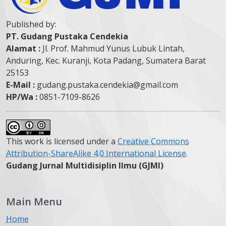
Published by:
PT. Gudang Pustaka Cendekia
Alamat :
Jl. Prof. Mahmud Yunus Lubuk Lintah,
Anduring, Kec. Kuranji, Kota Padang, Sumatera Barat
25153
E-Mail :
gudang.pustaka.cendekia@gmail.com
HP/Wa :
0851-7109-8626
This work is licensed under a
Creative Commons
Attribution-ShareAlike 4.0 International License
.
Gudang Jurnal Multidisiplin Ilmu (GJMI)
Main Menu
Home