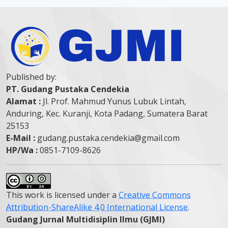
Published by:
PT. Gudang Pustaka Cendekia
Alamat :
Jl. Prof. Mahmud Yunus Lubuk Lintah,
Anduring, Kec. Kuranji, Kota Padang, Sumatera Barat
25153
E-Mail :
gudang.pustaka.cendekia@gmail.com
HP/Wa :
0851-7109-8626
This work is licensed under a
Creative Commons
Attribution-ShareAlike 4.0 International License
.
Gudang Jurnal Multidisiplin Ilmu (GJMI)