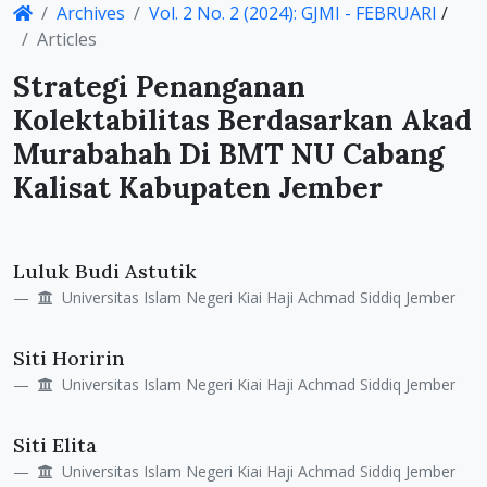
Archives
Vol. 2 No. 2 (2024): GJMI - FEBRUARI
/
Details
Articles
Strategi Penanganan
Kolektabilitas Berdasarkan Akad
Murabahah Di BMT NU Cabang
Kalisat Kabupaten Jember
Main
Luluk Budi Astutik
Article
Universitas Islam Negeri Kiai Haji Achmad Siddiq Jember
Content
Siti Horirin
Universitas Islam Negeri Kiai Haji Achmad Siddiq Jember
Siti Elita
Universitas Islam Negeri Kiai Haji Achmad Siddiq Jember