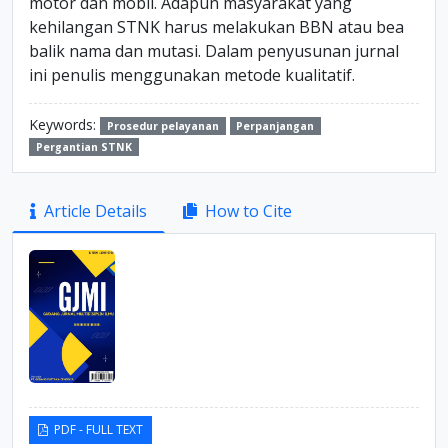
motor dan mobil. Adapun masyarakat yang
kehilangan STNK harus melakukan BBN atau bea
balik nama dan mutasi. Dalam penyusunan jurnal
ini penulis menggunakan metode kualitatif.
Keywords:
Prosedur pelayanan
Perpanjangan
Pergantian STNK
Article
Article Details
How to Cite
Sidebar
PDF - FULL TEXT