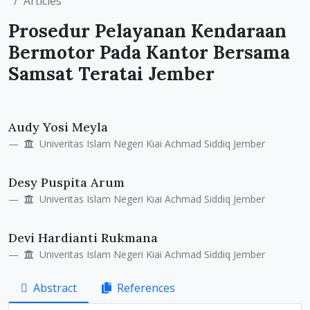
Articles
Prosedur Pelayanan Kendaraan
Bermotor Pada Kantor Bersama
Samsat Teratai Jember
Main
Audy Yosi Meyla
Article
Univeritas Islam Negeri Kiai Achmad Siddiq Jember
Content
Desy Puspita Arum
Univeritas Islam Negeri Kiai Achmad Siddiq Jember
Devi Hardianti Rukmana
Univeritas Islam Negeri Kiai Achmad Siddiq Jember
Abstract
References