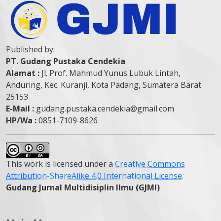
Published by:
PT. Gudang Pustaka Cendekia
Alamat :
Jl. Prof. Mahmud Yunus Lubuk Lintah,
Anduring, Kec. Kuranji, Kota Padang, Sumatera Barat
25153
E-Mail :
gudang.pustaka.cendekia@gmail.com
HP/Wa :
0851-7109-8626
This work is licensed under a
Creative Commons
Attribution-ShareAlike 4.0 International License
.
Gudang Jurnal Multidisiplin Ilmu (GJMI)