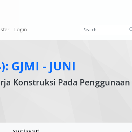
ister
Login
): GJMI - JUNI
rja Konstruksi Pada Penggunaan 
Ar
Susilawati