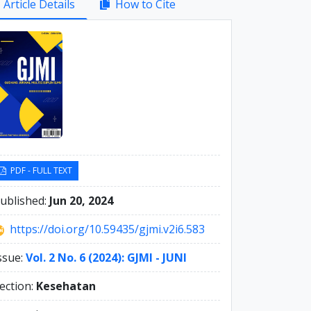
Article Details
How to Cite
debar
PDF - FULL TEXT
ublished:
Jun 20, 2024
https://doi.org/10.59435/gjmi.v2i6.583
ssue:
Vol. 2 No. 6 (2024): GJMI - JUNI
ection:
Kesehatan