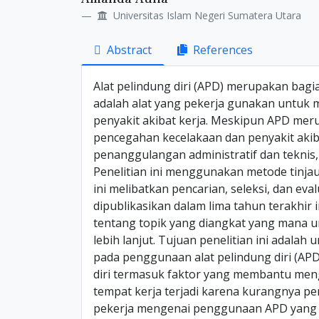
Details
Article
Universitas Islam Negeri Sumatera Utara
Content
Abstract
References
Alat pelindung diri (APD) merupakan bagi
adalah alat yang pekerja gunakan untuk me
penyakit akibat kerja. Meskipun APD mer
pencegahan kecelakaan dan penyakit akib
penanggulangan administratif dan teknis
Penelitian ini menggunakan metode tinjau
ini melibatkan pencarian, seleksi, dan eval
dipublikasikan dalam lima tahun terakhi
tentang topik yang diangkat yang mana un
lebih lanjut. Tujuan penelitian ini adala
pada penggunaan alat pelindung diri (AP
diri termasuk faktor yang membantu mengu
tempat kerja terjadi karena kurangnya pen
pekerja mengenai penggunaan APD yang b