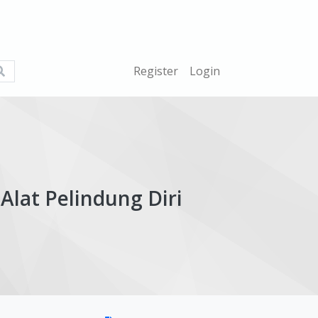
What
Register
Login
are
you
looking
for?
Alat Pelindung Diri
ticle