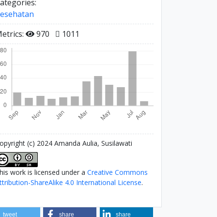
ategories:
esehatan
etrics:
970
1011
opyright (c) 2024 Amanda Aulia, Susilawati
his work is licensed under a
Creative Commons
ttribution-ShareAlike 4.0 International License
.
tweet
share
share