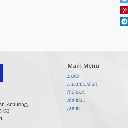
Main Menu
Home
Current Issue
Archives
Register
ah, Anduring,
Login
25153
m