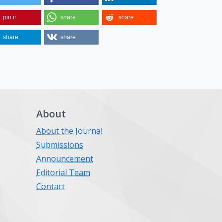
pin it
share
share
share
share
About
About the Journal
Submissions
Announcement
Editorial Team
Contact