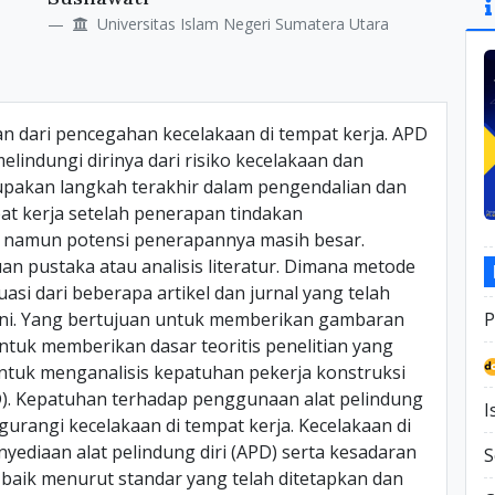
Si
Universitas Islam Negeri Sumatera Utara
an dari pencegahan kecelakaan di tempat kerja. APD
lindungi dirinya dari risiko kecelakaan dan
upakan langkah terakhir dalam pengendalian dan
at kerja setelah penerapan tindakan
, namun potensi penerapannya masih besar.
an pustaka atau analisis literatur. Dimana metode
uasi dari beberapa artikel dan jurnal yang telah
r ini. Yang bertujuan untuk memberikan gambaran
P
tuk memberikan dasar teoritis penelitian yang
h untuk menganalisis kepatuhan pekerja konstruksi
D). Kepatuhan terhadap penggunaan alat pelindung
I
rangi kecelakaan di tempat kerja. Kecelakaan di
yediaan alat pelindung diri (APD) serta kesadaran
S
aik menurut standar yang telah ditetapkan dan