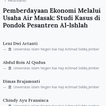
Akuntansi
Pemberdayaan Ekonomi Melalui
Usaha Air Masak: Studi Kasus di
Pondok Pesantren Al-Ishlah
Main
Leni Dwi Artanti
Article
Universitas Islam Negeri Kiai Haji Achmad Siddiq Jember
Content
Abdul Rois Al Qudus
Universitas Islam Negeri Kiai Haji Achmad Siddiq Jember
Dimas Brajamusti
Universitas Islam Negeri Kiai Haji Achmad Siddiq Jember
Chindy Ayu Fransisca
Universitas Islam Negeri Kiai Haji Achmad Siddiq Jember