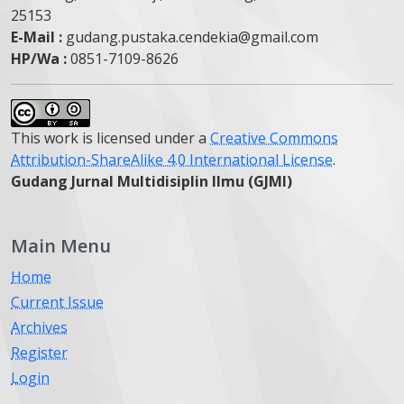
25153
E-Mail :
gudang.pustaka.cendekia@gmail.com
HP/Wa :
0851-7109-8626
This work is licensed under a
Creative Commons
Attribution-ShareAlike 4.0 International License
.
Gudang Jurnal Multidisiplin Ilmu (GJMI)
Main Menu
Home
Current Issue
Archives
Register
Login