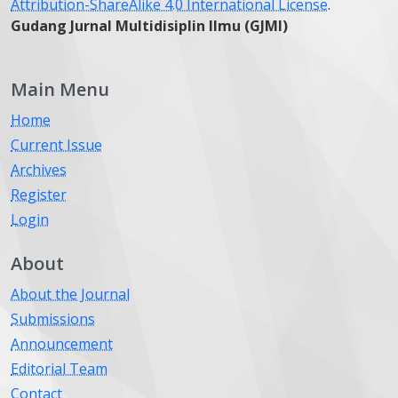
Attribution-ShareAlike 4.0 International License
.
Gudang Jurnal Multidisiplin Ilmu (GJMI)
Main Menu
Home
Current Issue
Archives
Register
Login
About
About the Journal
Submissions
Announcement
Editorial Team
Contact