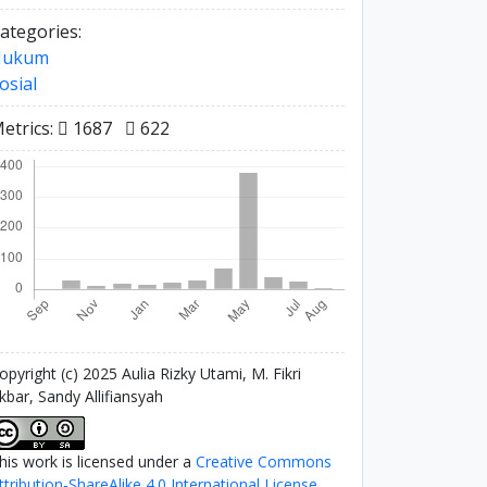
ategories:
Hukum
osial
etrics:
1687
622
opyright (c) 2025 Aulia Rizky Utami, M. Fikri
kbar, Sandy Allifiansyah
his work is licensed under a
Creative Commons
ttribution-ShareAlike 4.0 International License
.