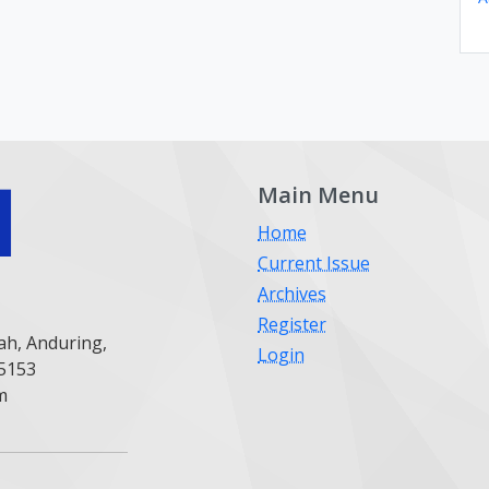
Main Menu
Home
Current Issue
Archives
Register
ah, Anduring,
Login
25153
m