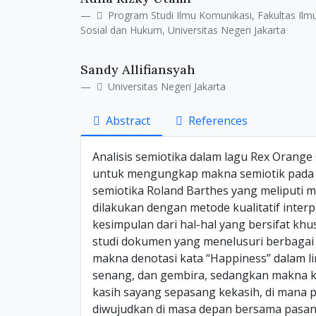
Details
Article
Program Studi Ilmu Komunikasi, Fakultas Ilm
Content
Sosial dan Hukum, Universitas Negeri Jakarta
Sandy Allifiansyah
Universitas Negeri Jakarta
Abstract
References
Analisis semiotika dalam lagu Rex Orange
untuk mengungkap makna semiotik pada l
semiotika Roland Barthes yang meliputi ma
dilakukan dengan metode kualitatif interpr
kesimpulan dari hal-hal yang bersifat k
studi dokumen yang menelusuri berbagai
makna denotasi kata “Happiness” dalam lir
senang, dan gembira, sedangkan makna 
kasih sayang sepasang kekasih, di mana pi
diwujudkan di masa depan bersama pasan