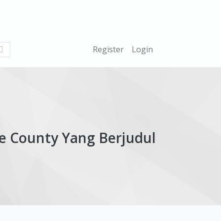
What
Register
Login
are
you
looking
for?
e County Yang Berjudul
ticle