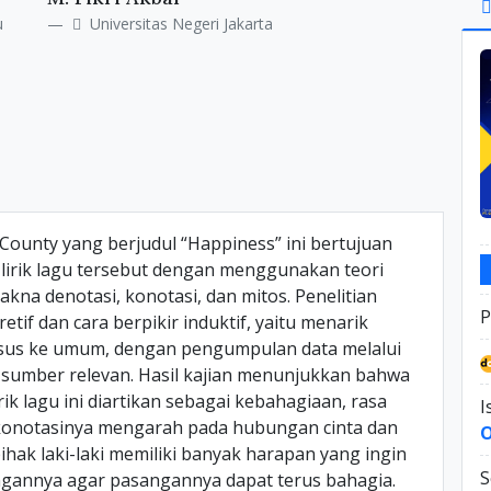
Si
u
Universitas Negeri Jakarta
 County yang berjudul “Happiness” ini bertujuan
irik lagu tersebut dengan menggunakan teori
kna denotasi, konotasi, dan mitos. Penelitian
P
etif dan cara berpikir induktif, yaitu menarik
husus ke umum, dengan pengumpulan data melalui
 sumber relevan. Hasil kajian menunjukkan bahwa
ik lagu ini diartikan sebagai kebahagiaan, rasa
I
konotasinya mengarah pada hubungan cinta dan
hak laki-laki memiliki banyak harapan yang ingin
S
gannya agar pasangannya dapat terus bahagia.