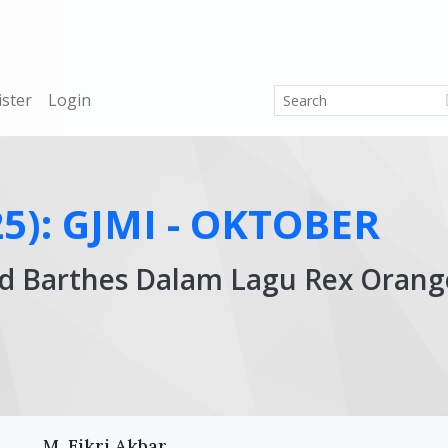
ister
Login
025): GJMI - OKTOBER
and Barthes Dalam Lagu Rex Orang
Ar
M. Fikri Akbar