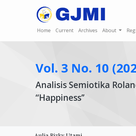
Home
Current
Archives
About
Reg
Vol. 3 No. 10 (2
Analisis Semiotika Rol
“Happiness’’
Article
Main
Aulia Rizky Utami