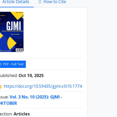
Article Details
How to Cite
debar
PDF - Full Text
ublished:
Oct 10, 2025
https://doi.org/10.59435/gjmi.v3i10.1774
ssue:
Vol. 3 No. 10 (2025): GJMI -
OKTOBER
ection:
Articles