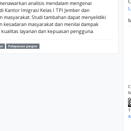
C
i menawarkan analisis mendalam mengenai
L
di Kantor Imigrasi Kelas I TPI Jember dan
masyarakat. Studi tambahan dapat menyelidiki
M
n kesadaran masyarakat dan menilai dampak
 kualitas layanan dan kepuasan pengguna.
an
Pelayanan paspor
C
M
T
A