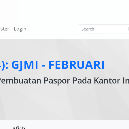
ister
Login
4): GJMI - FEBRUARI
mbuatan Paspor Pada Kantor Imig
Ar
Afiah