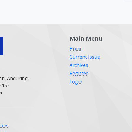
Main Menu
Home
Current Issue
Archives
Register
ah, Anduring,
Login
25153
m
mons