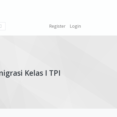
What
Register
Login
are
you
looking
for?
rasi Kelas I TPI
ticle