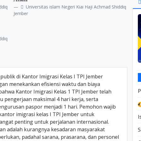
Si
ddiq
Universitas islam Negeri Kiai Haji Achmad Shiddiq
Jember
ddiq
publik di Kantor Imigrasi Kelas I TPI Jember
gan menekankan efisiensi waktu dan biaya
P
bahwa Kantor Imigrasi Kelas 1 TPI Jember telah
 pengerjaan maksimal 4 hari kerja, serta
ngurusan paspor menjadi 1 hari. Pemohon wajib
ntor imigrasi kelas I TPI Jember untuk
I
gat penting untuk perjalanan internasional.
an adalah kurangnya kesadaran masyarakat
S
rlukan, padahal sarana, prasarana, dan personel