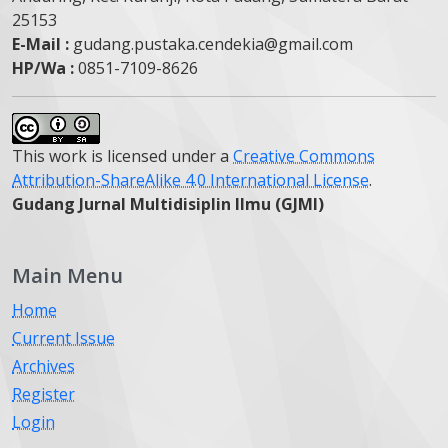
25153
E-Mail :
gudang.pustaka.cendekia@gmail.com
HP/Wa :
0851-7109-8626
This work is licensed under a
Creative Commons
Attribution-ShareAlike 4.0 International License
.
Gudang Jurnal Multidisiplin Ilmu (GJMI)
Main Menu
Home
Current Issue
Archives
Register
Login