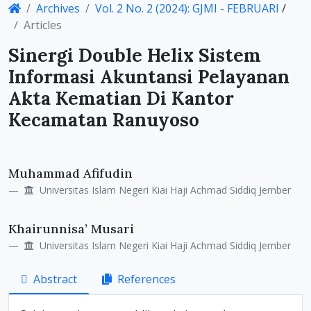
Archives
Vol. 2 No. 2 (2024): GJMI - FEBRUARI
/
Details
Articles
Sinergi Double Helix Sistem
Informasi Akuntansi Pelayanan
Akta Kematian Di Kantor
Kecamatan Ranuyoso
Main
Muhammad Afifudin
Article
Universitas Islam Negeri Kiai Haji Achmad Siddiq Jember
Content
Khairunnisa’ Musari
Universitas Islam Negeri Kiai Haji Achmad Siddiq Jember
Abstract
References