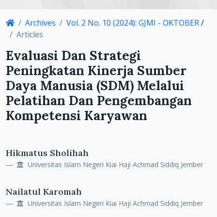
Article
Archives
Vol. 2 No. 10 (2024): GJMI - OKTOBER
/
Details
Articles
Evaluasi Dan Strategi
Peningkatan Kinerja Sumber
Daya Manusia (SDM) Melalui
Pelatihan Dan Pengembangan
Kompetensi Karyawan
Main
Hikmatus Sholihah
Article
Universitas Islam Negeri Kiai Haji Achmad Siddiq Jember
Content
Nailatul Karomah
Universitas Islam Negeri Kiai Haji Achmad Siddiq Jember