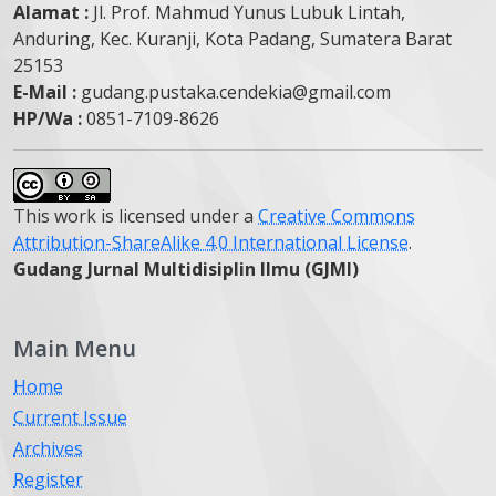
Alamat :
Jl. Prof. Mahmud Yunus Lubuk Lintah,
Anduring, Kec. Kuranji, Kota Padang, Sumatera Barat
25153
E-Mail :
gudang.pustaka.cendekia@gmail.com
HP/Wa :
0851-7109-8626
This work is licensed under a
Creative Commons
Attribution-ShareAlike 4.0 International License
.
Gudang Jurnal Multidisiplin Ilmu (GJMI)
Main Menu
Home
Current Issue
Archives
Register