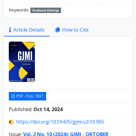
Keywords:
Evaluasi Kinerja
Article
Article Details
How to Cite
Sidebar
PDF - FULL TEXT
Published:
Oct 14, 2024
https://doi.org/10.59435/gjmi.v2i10.965
Issue:
Vol. 2 No. 10 (2024): GJMI - OKTOBER