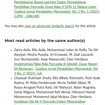
Pembelajaran Based Learning Dalam Pembelajaran
Pendidikan Pancasila Siswa Kelas V SDN 12 Batang Lawe
,
Gudang Jurnal Pengabdian Masyarakat: Vol. 3 No. 1 (2025):
GJPM - JANUARI
You may also
start an advanced similarity search
for this article.
Most read articles by the same author(s)
Zahra Asifa, Rifa Aulia, Muhammad Julian Ar-Raffy, Tia Siti
Aisyiyah, Rindra Puspita, Sri Ernawati, M. Zaid Lazuardi,
Suci Nurhamidah, Asep Mawarudin, Dian Herdiana,
Implementasi Nilai-Nilai Pancasila di Sekolah Dasar Negeri
04 Banjarsari
,
Gudang Jurnal Pengabdian Masyarakat: Vol.
3 No. 2 (2025): Juli
Ghaziyah Rukhiyah Shofa, Rifa Alfiatu Rohmatin, Putri Aulia
Azahra, M. Rizky Ferdiansyah, Novia Fadilah Akbar, M.
Rasya Anugrah Putra Rafa, Siti Wahyuni, Aldan Nugraha,
Satria Wiguna, Muhammad Rafi Akmal, Hilmanul Hamdi
Muhammad, Muhammd Iqbal Mulana, Dian Herdiana,
Sosialisasi Sila Ke-4 Pancasila Dalam Mewujudkan