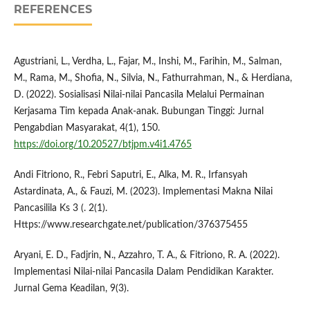
REFERENCES
Agustriani, L., Verdha, L., Fajar, M., Inshi, M., Farihin, M., Salman,
M., Rama, M., Shofia, N., Silvia, N., Fathurrahman, N., & Herdiana,
D. (2022). Sosialisasi Nilai-nilai Pancasila Melalui Permainan
Kerjasama Tim kepada Anak-anak. Bubungan Tinggi: Jurnal
Pengabdian Masyarakat, 4(1), 150.
https://doi.org/10.20527/btjpm.v4i1.4765
Andi Fitriono, R., Febri Saputri, E., Alka, M. R., Irfansyah
Astardinata, A., & Fauzi, M. (2023). Implementasi Makna Nilai
Pancasilila Ks 3 (. 2(1).
Https://www.researchgate.net/publication/376375455
Aryani, E. D., Fadjrin, N., Azzahro, T. A., & Fitriono, R. A. (2022).
Implementasi Nilai-nilai Pancasila Dalam Pendidikan Karakter.
Jurnal Gema Keadilan, 9(3).