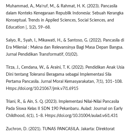
Muhammad, A., Ma’ruf, M., & Rahmat, H. K. (2023). Pancasila
dalam Konteks Kenegaraan Republik Indonesia: Sebuah Kerangka
Konseptual. Trends in Applied Sciences, Social Sciences, and
Education |, 1(2), 59–68.
Salyo, R., Syah, I., Mikawati, H., & Santoso, G. (2022). Pancasila di
Era Milenial : Makna dan Relevansinya Bagi Masa Depan Bangsa.
Jurnal Pendidikan Transformatif, 01(02).
Tirza, J., Cendana, W., & Araini, T. K. (2022). Pendidikan Anak Usia
Dini tentang Toleransi Beragama sebagai Implementasi Sila
Pertama Pancasila. Jurnal Moral Kemasyarakatan, 7(1), 101–108.
Https://doi.org/10.21067/jmk.v7i1.6915
Triani, R., & Ain, S. Q. (2023). Implementasi Nilai-Nilai Pancasila
Pada Siswa Kelas II SDN 190 Pekanbaru. Aulad: Journal on Early
Childhood, 6(1), 1–8. Https://doi.org/10.31004/aulad.v6i1.431
Zuchron, D. (2021). TUNAS PANCASILA. Jakarta: Direktorat