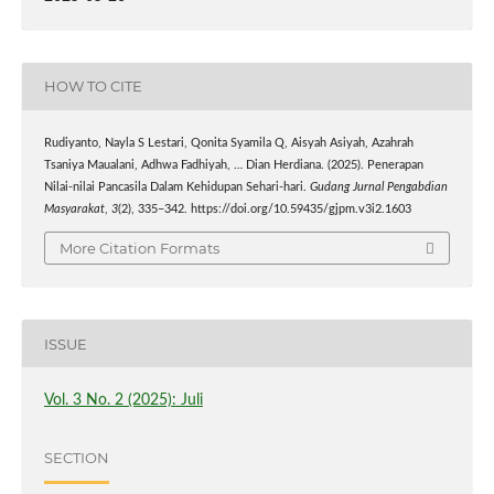
HOW TO CITE
Rudiyanto, Nayla S Lestari, Qonita Syamila Q, Aisyah Asiyah, Azahrah
Tsaniya Maualani, Adhwa Fadhiyah, … Dian Herdiana. (2025). Penerapan
Nilai-nilai Pancasila Dalam Kehidupan Sehari-hari.
Gudang Jurnal Pengabdian
Masyarakat
,
3
(2), 335–342. https://doi.org/10.59435/gjpm.v3i2.1603
More Citation Formats
ISSUE
Vol. 3 No. 2 (2025): Juli
SECTION