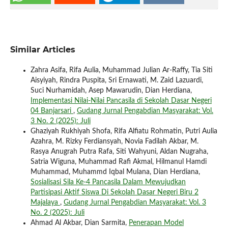
Similar Articles
Zahra Asifa, Rifa Aulia, Muhammad Julian Ar-Raffy, Tia Siti
Aisyiyah, Rindra Puspita, Sri Ernawati, M. Zaid Lazuardi,
Suci Nurhamidah, Asep Mawarudin, Dian Herdiana,
Implementasi Nilai-Nilai Pancasila di Sekolah Dasar Negeri
04 Banjarsari
,
Gudang Jurnal Pengabdian Masyarakat: Vol.
3 No. 2 (2025): Juli
Ghaziyah Rukhiyah Shofa, Rifa Alfiatu Rohmatin, Putri Aulia
Azahra, M. Rizky Ferdiansyah, Novia Fadilah Akbar, M.
Rasya Anugrah Putra Rafa, Siti Wahyuni, Aldan Nugraha,
Satria Wiguna, Muhammad Rafi Akmal, Hilmanul Hamdi
Muhammad, Muhammd Iqbal Mulana, Dian Herdiana,
Sosialisasi Sila Ke-4 Pancasila Dalam Mewujudkan
Partisipasi Aktif Siswa Di Sekolah Dasar Negeri Biru 2
Majalaya
,
Gudang Jurnal Pengabdian Masyarakat: Vol. 3
No. 2 (2025): Juli
Ahmad Al Akbar, Dian Sarmita,
Penerapan Model