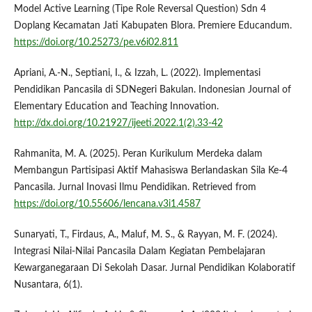
Model Active Learning (Tipe Role Reversal Question) Sdn 4
Doplang Kecamatan Jati Kabupaten Blora. Premiere Educandum.
https://doi.org/10.25273/pe.v6i02.811
Apriani, A.-N., Septiani, I., & Izzah, L. (2022). Implementasi
Pendidikan Pancasila di SDNegeri Bakulan. Indonesian Journal of
Elementary Education and Teaching Innovation.
http://dx.doi.org/10.21927/ijeeti.2022.1(2).33-42
Rahmanita, M. A. (2025). Peran Kurikulum Merdeka dalam
Membangun Partisipasi Aktif Mahasiswa Berlandaskan Sila Ke-4
Pancasila. Jurnal Inovasi Ilmu Pendidikan. Retrieved from
https://doi.org/10.55606/lencana.v3i1.4587
Sunaryati, T., Firdaus, A., Maluf, M. S., & Rayyan, M. F. (2024).
Integrasi Nilai-Nilai Pancasila Dalam Kegiatan Pembelajaran
Kewarganegaraan Di Sekolah Dasar. Jurnal Pendidikan Kolaboratif
Nusantara, 6(1).