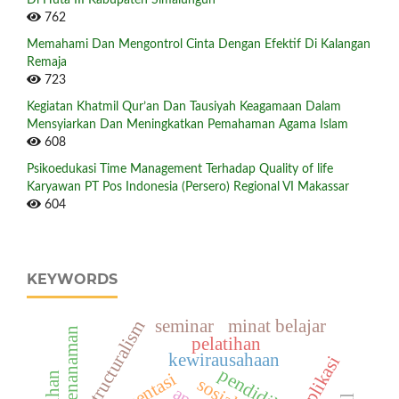
762
Memahami Dan Mengontrol Cinta Dengan Efektif Di Kalangan
Remaja
723
Kegiatan Khatmil Qur’an Dan Tausiyah Keagamaan Dalam
Mensyiarkan Dan Meningkatkan Pemahaman Agama Islam
608
Psikoedukasi Time Management Terhadap Quality of life
Karyawan PT Pos Indonesia (Persero) Regional VI Makassar
604
KEYWORDS
seminar
minat belajar
structuralism
aksi penanaman
pelatihan
kewirausahaan
aplikasi
pendidikan
sosialisi