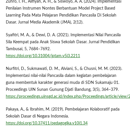
Zuhro, I. H., Alifiyah, A. H., & Siswoyo, A. A. (2024). Implementasi
Penilaian Instrumen Nontes Berbantuan Model Project Based
Learning Pada Mata Pelajaran Pendidikan Pancasila Di Sekolah
Dasar. Jurnal Media Akademik (JMA), 2(12).
Syafitri, M. A., & Dewi, D. A. (2021). Implementasi Nilai Pancasila
Sila Keempat pada Anak Siswa Sekolah Dasar. Jurnal Pendidikan
Tambusai, 5, 7684–7692.
https://doi.org/10.31004/jptam.v5i3.2211
Nurfitri, D., Sukmawati, D. M., Alviani, S., & Chusni, M. M. (2023).
Implementasi nilai-nilai Pancasila dalam kegiatan pembelajaran
guna membentuk karakter generasi muda di SDN Sukamaju 01.
Proceedings UIN Sunan Gunung Djati Bandung, 3(5), 364–379.
https://proceedings.uinsgd.ac.id/index.php/Proceedings/article/view
Pakaya, A., & Ibrahim, M. (2019). Pembelajaran Kolaboratif pada
Sekolah Dasar di Negara Indonesia.
https://doi.org/10.37411/pedagogika.v10i1.34