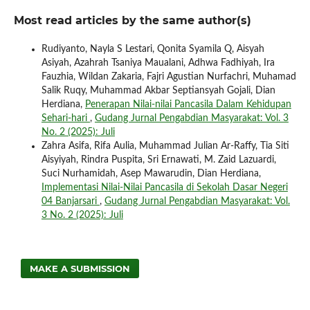
Most read articles by the same author(s)
Rudiyanto, Nayla S Lestari, Qonita Syamila Q, Aisyah
Asiyah, Azahrah Tsaniya Maualani, Adhwa Fadhiyah, Ira
Fauzhia, Wildan Zakaria, Fajri Agustian Nurfachri, Muhamad
Salik Ruqy, Muhammad Akbar Septiansyah Gojali, Dian
Herdiana,
Penerapan Nilai-nilai Pancasila Dalam Kehidupan
Sehari-hari
,
Gudang Jurnal Pengabdian Masyarakat: Vol. 3
No. 2 (2025): Juli
Zahra Asifa, Rifa Aulia, Muhammad Julian Ar-Raffy, Tia Siti
Aisyiyah, Rindra Puspita, Sri Ernawati, M. Zaid Lazuardi,
Suci Nurhamidah, Asep Mawarudin, Dian Herdiana,
Implementasi Nilai-Nilai Pancasila di Sekolah Dasar Negeri
04 Banjarsari
,
Gudang Jurnal Pengabdian Masyarakat: Vol.
3 No. 2 (2025): Juli
MAKE A SUBMISSION