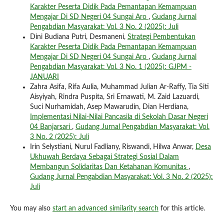
Karakter Peserta Didik Pada Pemantapan Kemampuan
Mengajar Di SD Negeri 04 Sungai Aro
,
Gudang Jurnal
Pengabdian Masyarakat: Vol. 3 No. 2 (2025): Juli
Dini Budiana Putri, Desmaneni,
Strategi Pembentukan
Karakter Peserta Didik Pada Pemantapan Kemampuan
Mengajar Di SD Negeri 04 Sungai Aro
,
Gudang Jurnal
Pengabdian Masyarakat: Vol. 3 No. 1 (2025): GJPM -
JANUARI
Zahra Asifa, Rifa Aulia, Muhammad Julian Ar-Raffy, Tia Siti
Aisyiyah, Rindra Puspita, Sri Ernawati, M. Zaid Lazuardi,
Suci Nurhamidah, Asep Mawarudin, Dian Herdiana,
Implementasi Nilai-Nilai Pancasila di Sekolah Dasar Negeri
04 Banjarsari
,
Gudang Jurnal Pengabdian Masyarakat: Vol.
3 No. 2 (2025): Juli
Irin Selystiani, Nurul Fadliany, Riswandi, Hilwa Anwar,
Desa
Ukhuwah Berdaya Sebagai Strategi Sosial Dalam
Membangun Solidaritas Dan Ketahanan Komunitas
,
Gudang Jurnal Pengabdian Masyarakat: Vol. 3 No. 2 (2025):
Juli
You may also
start an advanced similarity search
for this article.