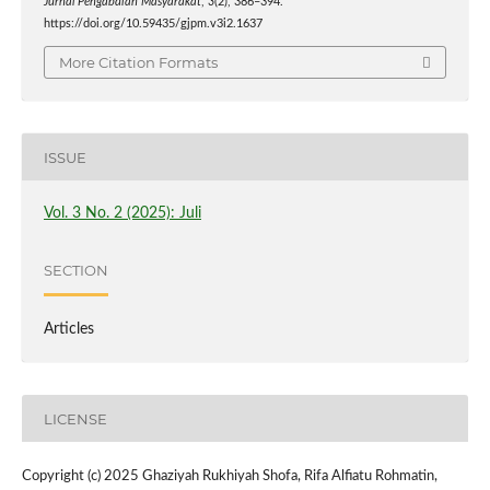
Jurnal Pengabdian Masyarakat
,
3
(2), 386–394.
https://doi.org/10.59435/gjpm.v3i2.1637
More Citation Formats
ISSUE
Vol. 3 No. 2 (2025): Juli
SECTION
Articles
LICENSE
Copyright (c) 2025 Ghaziyah Rukhiyah Shofa, Rifa Alfiatu Rohmatin,