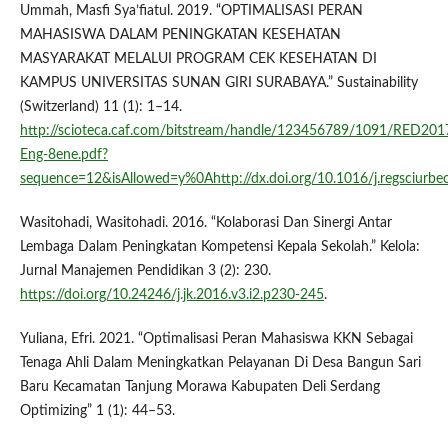
Ummah, Masfi Sya’fiatul. 2019. “OPTIMALISASI PERAN
MAHASISWA DALAM PENINGKATAN KESEHATAN
MASYARAKAT MELALUI PROGRAM CEK KESEHATAN DI
KAMPUS UNIVERSITAS SUNAN GIRI SURABAYA.” Sustainability
(Switzerland) 11 (1): 1–14.
http://scioteca.caf.com/bitstream/handle/123456789/1091/RED201
Eng-8ene.pdf?
sequence=12&isAllowed=y%0Ahttp://dx.doi.org/10.1016/j.regsci
Wasitohadi, Wasitohadi. 2016. “Kolaborasi Dan Sinergi Antar
Lembaga Dalam Peningkatan Kompetensi Kepala Sekolah.” Kelola:
Jurnal Manajemen Pendidikan 3 (2): 230.
https://doi.org/10.24246/j.jk.2016.v3.i2.p230-245
.
Yuliana, Efri. 2021. “Optimalisasi Peran Mahasiswa KKN Sebagai
Tenaga Ahli Dalam Meningkatkan Pelayanan Di Desa Bangun Sari
Baru Kecamatan Tanjung Morawa Kabupaten Deli Serdang
Optimizing” 1 (1): 44–53.