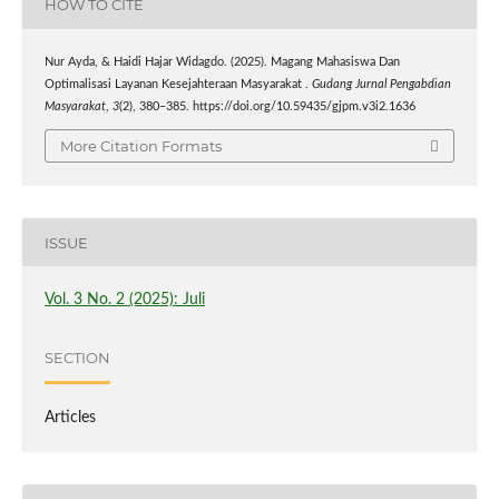
HOW TO CITE
Nur Ayda, & Haidi Hajar Widagdo. (2025). Magang Mahasiswa Dan
Optimalisasi Layanan Kesejahteraan Masyarakat .
Gudang Jurnal Pengabdian
Masyarakat
,
3
(2), 380–385. https://doi.org/10.59435/gjpm.v3i2.1636
More Citation Formats
ISSUE
Vol. 3 No. 2 (2025): Juli
SECTION
Articles