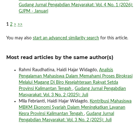
Gudang Jurnal Pengabdian Masyarakat: Vol. 4 No. 1 (2026):
GJPM - Januari
1
2
>
>>
You may also
start an advanced similarity search
for this article.
Most read articles by the same author(s)
Rahmi Raudhatina, Haidi Hajar Widagdo,
Analisis
Pengalaman Mahasiswa Dalam Memahami Proses Birokrasi
Melalui Magang Di Biro Kesejahteraan Rakyat Setda
Provinsi Kalimantan Tengah
,
Gudang Jurnal Pengabdian
Masyarakat: Vol. 3 No. 2 (2025): Juli
Mila Febrianti, Haidi Hajar Widagdo,
Kontribusi Mahasiswa
MBKM Ekonomi Syariah Dalam Meningkatkan Layanan
Kesra Provinsi Kalimantan Tengah
,
Gudang Jurnal
Pengabdian Masyarakat: Vol. 3 No. 2 (2025): Juli