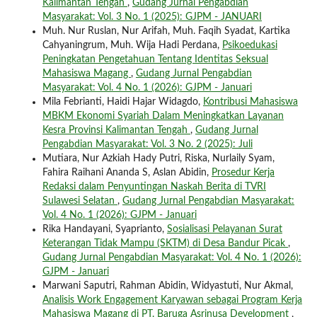
Kalimantan Tengah
,
Gudang Jurnal Pengabdian
Masyarakat: Vol. 3 No. 1 (2025): GJPM - JANUARI
Muh. Nur Ruslan, Nur Arifah, Muh. Faqih Syadat, Kartika
Cahyaningrum, Muh. Wija Hadi Perdana,
Psikoedukasi
Peningkatan Pengetahuan Tentang Identitas Seksual
Mahasiswa Magang
,
Gudang Jurnal Pengabdian
Masyarakat: Vol. 4 No. 1 (2026): GJPM - Januari
Mila Febrianti, Haidi Hajar Widagdo,
Kontribusi Mahasiswa
MBKM Ekonomi Syariah Dalam Meningkatkan Layanan
Kesra Provinsi Kalimantan Tengah
,
Gudang Jurnal
Pengabdian Masyarakat: Vol. 3 No. 2 (2025): Juli
Mutiara, Nur Azkiah Hady Putri, Riska, Nurlaily Syam,
Fahira Raihani Ananda S, Aslan Abidin,
Prosedur Kerja
Redaksi dalam Penyuntingan Naskah Berita di TVRI
Sulawesi Selatan
,
Gudang Jurnal Pengabdian Masyarakat:
Vol. 4 No. 1 (2026): GJPM - Januari
Rika Handayani, Syaprianto,
Sosialisasi Pelayanan Surat
Keterangan Tidak Mampu (SKTM) di Desa Bandur Picak
,
Gudang Jurnal Pengabdian Masyarakat: Vol. 4 No. 1 (2026):
GJPM - Januari
Marwani Saputri, Rahman Abidin, Widyastuti, Nur Akmal,
Analisis Work Engagement Karyawan sebagai Program Kerja
Mahasiswa Magang di PT. Baruga Asrinusa Development
,