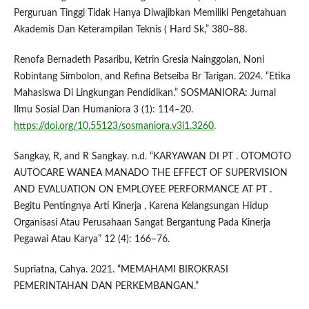
Perguruan Tinggi Tidak Hanya Diwajibkan Memiliki Pengetahuan
Akademis Dan Keterampilan Teknis ( Hard Sk,” 380–88.
Renofa Bernadeth Pasaribu, Ketrin Gresia Nainggolan, Noni
Robintang Simbolon, and Refina Betseiba Br Tarigan. 2024. “Etika
Mahasiswa Di Lingkungan Pendidikan.” SOSMANIORA: Jurnal
Ilmu Sosial Dan Humaniora 3 (1): 114–20.
https://doi.org/10.55123/sosmaniora.v3i1.3260
.
Sangkay, R, and R Sangkay. n.d. “KARYAWAN DI PT . OTOMOTO
AUTOCARE WANEA MANADO THE EFFECT OF SUPERVISION
AND EVALUATION ON EMPLOYEE PERFORMANCE AT PT .
Begitu Pentingnya Arti Kinerja , Karena Kelangsungan Hidup
Organisasi Atau Perusahaan Sangat Bergantung Pada Kinerja
Pegawai Atau Karya” 12 (4): 166–76.
Supriatna, Cahya. 2021. “MEMAHAMI BIROKRASI
PEMERINTAHAN DAN PERKEMBANGAN.”