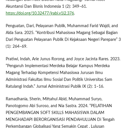
Akuntansi Dan Bisnis Indonesia 1 (2): 349–61.
https://doi.org/10.32477/jrabi.v1i2.376
.
Penguatan, Dari, Pelayanan Publik, Muhammad Farid Wajdi, and
Alda Sara. 2025. “Kontribusi Mahasiswa Magang Sebagai Bagian
Dari Penguatan Pelayanan Publik Di Kejaksaan Negeri Parepare” 3
(1): 264–69.
Pratiwi, Indah, Arie Junus Rorong, and Joyce Jacinta Rares. 2023.
“Pengaruh Implementasi Merdeka Belajar Kampus Merdeka
Magang Terhadap Kompetensi Mahasiswa Jurusan Ilmu
Administrasi Fakultas Ilmu Sosial Dan Politik Universitas Sam
Ratulangi Indah.” Jurnal Administrasi Publik IX (2): 1–16.
Ramadhania, Sherin, Miftahul Abid, Muhammad Suryo,
Panotogomo Abi Suroso, and Nia Sastra. 2024. “PELATIHAN
PENGEMBANGAN SOFT SKILLS MAHASISWA DALAM
MENGHADAPI BERORGANISASI PENDAHULUAN Di Tengah
Perkembangan Globalisasi Yang Semakin Cepat , Lulusan