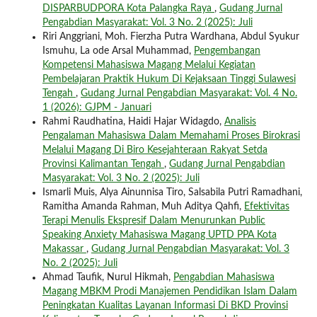
DISPARBUDPORA Kota Palangka Raya
,
Gudang Jurnal
Pengabdian Masyarakat: Vol. 3 No. 2 (2025): Juli
Riri Anggriani, Moh. Fierzha Putra Wardhana, Abdul Syukur
Ismuhu, La ode Arsal Muhammad,
Pengembangan
Kompetensi Mahasiswa Magang Melalui Kegiatan
Pembelajaran Praktik Hukum Di Kejaksaan Tinggi Sulawesi
Tengah
,
Gudang Jurnal Pengabdian Masyarakat: Vol. 4 No.
1 (2026): GJPM - Januari
Rahmi Raudhatina, Haidi Hajar Widagdo,
Analisis
Pengalaman Mahasiswa Dalam Memahami Proses Birokrasi
Melalui Magang Di Biro Kesejahteraan Rakyat Setda
Provinsi Kalimantan Tengah
,
Gudang Jurnal Pengabdian
Masyarakat: Vol. 3 No. 2 (2025): Juli
Ismarli Muis, Alya Ainunnisa Tiro, Salsabila Putri Ramadhani,
Ramitha Amanda Rahman, Muh Aditya Qahfi,
Efektivitas
Terapi Menulis Ekspresif Dalam Menurunkan Public
Speaking Anxiety Mahasiswa Magang UPTD PPA Kota
Makassar
,
Gudang Jurnal Pengabdian Masyarakat: Vol. 3
No. 2 (2025): Juli
Ahmad Taufik, Nurul Hikmah,
Pengabdian Mahasiswa
Magang MBKM Prodi Manajemen Pendidikan Islam Dalam
Peningkatan Kualitas Layanan Informasi Di BKD Provinsi