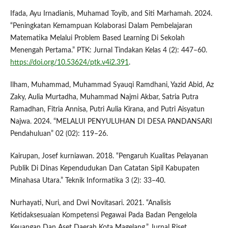
Ifada, Ayu Irnadianis, Muhamad Toyib, and Siti Marhamah. 2024.
“Peningkatan Kemampuan Kolaborasi Dalam Pembelajaran
Matematika Melalui Problem Based Learning Di Sekolah
Menengah Pertama.” PTK: Jurnal Tindakan Kelas 4 (2): 447–60.
https://doi.org/10.53624/ptk.v4i2.391
.
Ilham, Muhammad, Muhammad Syauqi Ramdhani, Yazid Abid, Az
Zaky, Aulia Murtadha, Muhammad Najmi Akbar, Satria Putra
Ramadhan, Fitria Annisa, Putri Aulia Kirana, and Putri Aisyatun
Najwa. 2024. “MELALUI PENYULUHAN DI DESA PANDANSARI
Pendahuluan” 02 (02): 119–26.
Kairupan, Josef kurniawan. 2018. “Pengaruh Kualitas Pelayanan
Publik Di Dinas Kependudukan Dan Catatan Sipil Kabupaten
Minahasa Utara.” Teknik Informatika 3 (2): 33–40.
Nurhayati, Nuri, and Dwi Novitasari. 2021. “Analisis
Ketidaksesuaian Kompetensi Pegawai Pada Badan Pengelola
Keuangan Dan Aset Daerah Kota Magelang.” Jurnal Riset