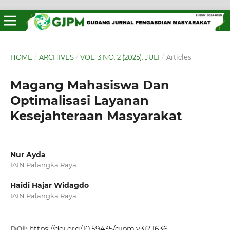
HOME
/
ARCHIVES
/
VOL. 3 NO. 2 (2025): JULI
/
Articles
Magang Mahasiswa Dan
Optimalisasi Layanan
Kesejahteraan Masyarakat
Nur Ayda
IAIN Palangka Raya
Haidi Hajar Widagdo
IAIN Palangka Raya
DOI:
https://doi.org/10.59435/gjpm.v3i2.1636