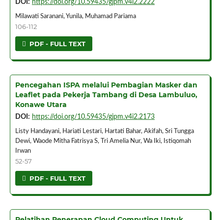
DOI:
https://doi.org/10.59435/gjpm.v4i2.2222
Milawati Saranani, Yunila, Muhamad Pariama
106-112
PDF - FULL TEXT
Pencegahan ISPA melalui Pembagian Masker dan
Leaflet pada Pekerja Tambang di Desa Lambuluo,
Konawe Utara
DOI:
https://doi.org/10.59435/gjpm.v4i2.2173
Listy Handayani, Hariati Lestari, Hartati Bahar, Akifah, Sri Tungga
Dewi, Waode Mitha Fatrisya S, Tri Amelia Nur, Wa Iki, Istiqomah
Irwan
52-57
PDF - FULL TEXT
Pelatihan Penerapan Cloud Computing Untuk