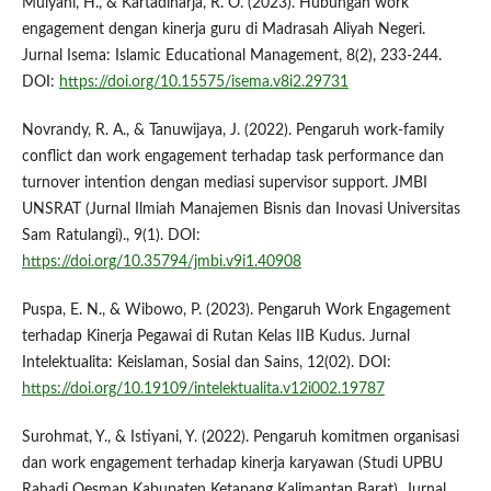
Mulyani, H., & Kartadiharja, R. O. (2023). Hubungan work
engagement dengan kinerja guru di Madrasah Aliyah Negeri.
Jurnal Isema: Islamic Educational Management, 8(2), 233-244.
DOI:
https://doi.org/10.15575/isema.v8i2.29731
Novrandy, R. A., & Tanuwijaya, J. (2022). Pengaruh work-family
conflict dan work engagement terhadap task performance dan
turnover intention dengan mediasi supervisor support. JMBI
UNSRAT (Jurnal Ilmiah Manajemen Bisnis dan Inovasi Universitas
Sam Ratulangi)., 9(1). DOI:
https://doi.org/10.35794/jmbi.v9i1.40908
Puspa, E. N., & Wibowo, P. (2023). Pengaruh Work Engagement
terhadap Kinerja Pegawai di Rutan Kelas IIB Kudus. Jurnal
Intelektualita: Keislaman, Sosial dan Sains, 12(02). DOI:
https://doi.org/10.19109/intelektualita.v12i002.19787
Surohmat, Y., & Istiyani, Y. (2022). Pengaruh komitmen organisasi
dan work engagement terhadap kinerja karyawan (Studi UPBU
Rahadi Oesman Kabupaten Ketapang Kalimantan Barat). Jurnal