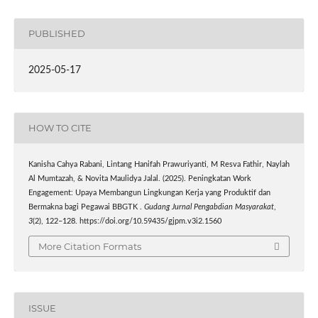
PUBLISHED
2025-05-17
HOW TO CITE
Kanisha Cahya Rabani, Lintang Hanifah Prawuriyanti, M Resva Fathir, Naylah
Al Mumtazah, & Novita Maulidya Jalal. (2025). Peningkatan Work
Engagement: Upaya Membangun Lingkungan Kerja yang Produktif dan
Bermakna bagi Pegawai BBGTK .
Gudang Jurnal Pengabdian Masyarakat
,
3
(2), 122–128. https://doi.org/10.59435/gjpm.v3i2.1560
More Citation Formats
ISSUE