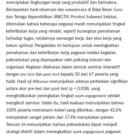
menciptakan lingkungan kerja yang produktif dan bermakna.
Berdasarkan hasil observasi dan wawancara di Balai Besar Guru
dan Tenaga Kependidikan (BBGTK) Provinsi Sulawesi Selatan,
ditemukan bahwa beberapa pegawai masih menunjukkan tingkat
keterlibatan kerja yang rendah, seperti kurangnya pemahaman
terhadap tugas, rendahnya semangat kerja, dan etos kerja yang
belum optimal. Pengabdian ini bertujuan untuk meningkatkan
pemahaman dan keterlibatan kerja pegawai melalui kegiatan
psikoedukasi yang disampaikan oleh psikolog industri dan
organisasi. Kegiatan dilakukan dalam bentuk seminar interaktif
dengan
pre-test
dan
post-test
kepada 50 dari 67 peserta yang
hadir. Hasil uji
Wilcoxon
menunjukkan adanya perbedaan signifikan
antara skor pre-test dan post-test (p = 0.038), yang
mengindikasikan peningkatan tingkat
work engagement
setelah
mengikuti seminar. Selain itu, hasil evaluasi menunjukkan bahwa
100% peserta memahami materi yang diberikan, dengan 42.6%
menyatakan sangat paham dan 57.4% menyatakan paham.
Temuan ini menunjukkan bahwa psikoedukasi dapat menjadi
strategi efektif dalam meningkatkan
work engagement
pegawai.