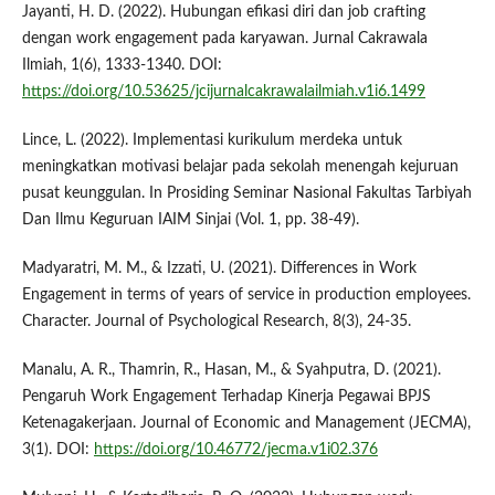
Jayanti, H. D. (2022). Hubungan efikasi diri dan job crafting
dengan work engagement pada karyawan. Jurnal Cakrawala
Ilmiah, 1(6), 1333-1340. DOI:
https://doi.org/10.53625/jcijurnalcakrawalailmiah.v1i6.1499
Lince, L. (2022). Implementasi kurikulum merdeka untuk
meningkatkan motivasi belajar pada sekolah menengah kejuruan
pusat keunggulan. In Prosiding Seminar Nasional Fakultas Tarbiyah
Dan Ilmu Keguruan IAIM Sinjai (Vol. 1, pp. 38-49).
Madyaratri, M. M., & Izzati, U. (2021). Differences in Work
Engagement in terms of years of service in production employees.
Character. Journal of Psychological Research, 8(3), 24-35.
Manalu, A. R., Thamrin, R., Hasan, M., & Syahputra, D. (2021).
Pengaruh Work Engagement Terhadap Kinerja Pegawai BPJS
Ketenagakerjaan. Journal of Economic and Management (JECMA),
3(1). DOI:
https://doi.org/10.46772/jecma.v1i02.376