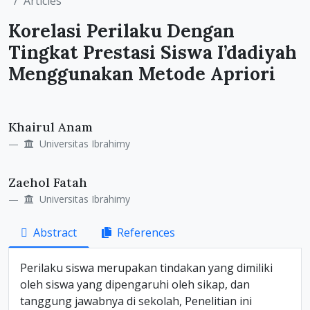
Articles
Korelasi Perilaku Dengan
Tingkat Prestasi Siswa I’dadiyah
Menggunakan Metode Apriori
Main
Khairul Anam
Article
Universitas Ibrahimy
Content
Zaehol Fatah
Universitas Ibrahimy
Abstract
References
Perilaku siswa merupakan tindakan yang dimiliki
oleh siswa yang dipengaruhi oleh sikap, dan
tanggung jawabnya di sekolah, Penelitian ini