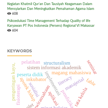
Kegiatan Khatmil Qur’an Dan Tausiyah Keagamaan Dalam
Mensyiarkan Dan Meningkatkan Pemahaman Agama Islam
608
Psikoedukasi Time Management Terhadap Quality of life
Karyawan PT Pos Indonesia (Persero) Regional VI Makassar
604
KEYWORDS
seminar
pelatihan
structuralism
pengeringan kayu,
sistem informasi akademik
magang mahasiswa
implementasi
peserta didik
literacy
manajerial
apotek hidup
inkubator
fable
sosialisi
kewirausahaan
fisioterapi
tata kelola
pendidikan
aplikasi