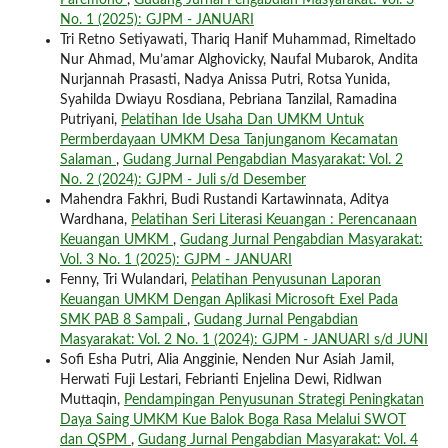
Paremono
,
Gudang Jurnal Pengabdian Masyarakat: Vol. 3
No. 1 (2025): GJPM - JANUARI
Tri Retno Setiyawati, Thariq Hanif Muhammad, Rimeltado
Nur Ahmad, Mu’amar Alghovicky, Naufal Mubarok, Andita
Nurjannah Prasasti, Nadya Anissa Putri, Rotsa Yunida,
Syahilda Dwiayu Rosdiana, Pebriana Tanzilal, Ramadina
Putriyani,
Pelatihan Ide Usaha Dan UMKM Untuk
Permberdayaan UMKM Desa Tanjunganom Kecamatan
Salaman
,
Gudang Jurnal Pengabdian Masyarakat: Vol. 2
No. 2 (2024): GJPM - Juli s/d Desember
Mahendra Fakhri, Budi Rustandi Kartawinnata, Aditya
Wardhana,
Pelatihan Seri Literasi Keuangan : Perencanaan
Keuangan UMKM
,
Gudang Jurnal Pengabdian Masyarakat:
Vol. 3 No. 1 (2025): GJPM - JANUARI
Fenny, Tri Wulandari,
Pelatihan Penyusunan Laporan
Keuangan UMKM Dengan Aplikasi Microsoft Exel Pada
SMK PAB 8 Sampali
,
Gudang Jurnal Pengabdian
Masyarakat: Vol. 2 No. 1 (2024): GJPM - JANUARI s/d JUNI
Sofi Esha Putri, Alia Angginie, Nenden Nur Asiah Jamil,
Herwati Fuji Lestari, Febrianti Enjelina Dewi, Ridlwan
Muttaqin,
Pendampingan Penyusunan Strategi Peningkatan
Daya Saing UMKM Kue Balok Boga Rasa Melalui SWOT
dan QSPM
,
Gudang Jurnal Pengabdian Masyarakat: Vol. 4