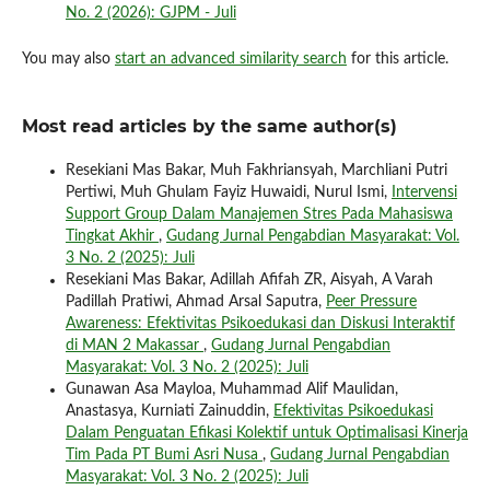
No. 2 (2026): GJPM - Juli
You may also
start an advanced similarity search
for this article.
Most read articles by the same author(s)
Resekiani Mas Bakar, Muh Fakhriansyah, Marchliani Putri
Pertiwi, Muh Ghulam Fayiz Huwaidi, Nurul Ismi,
Intervensi
Support Group Dalam Manajemen Stres Pada Mahasiswa
Tingkat Akhir
,
Gudang Jurnal Pengabdian Masyarakat: Vol.
3 No. 2 (2025): Juli
Resekiani Mas Bakar, Adillah Afifah ZR, Aisyah, A Varah
Padillah Pratiwi, Ahmad Arsal Saputra,
Peer Pressure
Awareness: Efektivitas Psikoedukasi dan Diskusi Interaktif
di MAN 2 Makassar
,
Gudang Jurnal Pengabdian
Masyarakat: Vol. 3 No. 2 (2025): Juli
Gunawan Asa Mayloa, Muhammad Alif Maulidan,
Anastasya, Kurniati Zainuddin,
Efektivitas Psikoedukasi
Dalam Penguatan Efikasi Kolektif untuk Optimalisasi Kinerja
Tim Pada PT Bumi Asri Nusa
,
Gudang Jurnal Pengabdian
Masyarakat: Vol. 3 No. 2 (2025): Juli