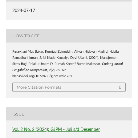
2024-07-17
HOW TO CITE
Resekiani Mas Bakar, Kurniati Zainuddin, Aliyah Hidayah Madjid, Nabila
Ramadhani Imran, & Ni Made Kausalya Devi Utami. (2024). Manajemen
Stres Bagi Pelaku Umkm Di Rumah Kreatif Bumn Makassar.
Gudang Jurnal
Pengabdian Masyarakat
,
2
(2), 65–69.
https://doi.org/10.59435/gjpm.v2i2.731
More Citation Formats
ISSUE
Vol. 2 No. 2 (2024): GJPM - Juli s/d Desember