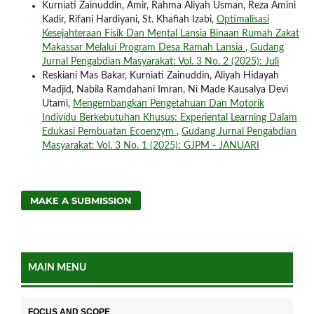
Kurniati Zainuddin, Amir, Rahma Aliyah Usman, Reza Amini
Kadir, Rifani Hardiyani, St. Khafiah Izabi,
Optimalisasi
Kesejahteraan Fisik Dan Mental Lansia Binaan Rumah Zakat
Makassar Melalui Program Desa Ramah Lansia
,
Gudang
Jurnal Pengabdian Masyarakat: Vol. 3 No. 2 (2025): Juli
Reskiani Mas Bakar, Kurniati Zainuddin, Aliyah Hidayah
Madjid, Nabila Ramdahani Imran, Ni Made Kausalya Devi
Utami,
Mengembangkan Pengetahuan Dan Motorik
Individu Berkebutuhan Khusus: Experiental Learning Dalam
Edukasi Pembuatan Ecoenzym
,
Gudang Jurnal Pengabdian
Masyarakat: Vol. 3 No. 1 (2025): GJPM - JANUARI
MAKE A SUBMISSION
MAIN MENU
FOCUS AND SCOPE