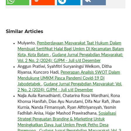
Similar Articles
Mulyanto,
Pemberdayaan Masyarakat Taat Hukum Dalam
Membuat Sertifikat Halal Bagi Umkm Di Kecamatan Batam
Kota, Kota Batam
,
Gudang Jurnal Pengabdian Masyarakat:
Vol. 2 No. 2 (2024): GJPM - Juli s/d Desember
Anggun Pratiwi, Syahfitri Suryaningsi Welkom, Ditha
Riyansa, Kuncoro Hadi,
Penerapan Analisis SWOT Dalam
Mendukung UMKM Pasca Pandemi Covid-19 Di
Jabodetabek
,
Gudang Jurnal Pengabdian Masyarakat: Vol.
2 No. 2 (2024): GJPM - Juli s/d Desember
Najla Aulia Ramadhianti, Chatarina Rosa Wardhani, Rona
Khonsa Hanifah, Dias Ayu Nurutami, Difa Nur Rafi, Jihan
Kurnia, Nanda Firmansyah, Ryan Alfitriyansyah, Yasmin
Fadhilah Anisa, Hajar Mashod Prawiradhana,
Sosialisasi
Strategi Penguatan Branding & Marketing Untuk
Meningkatkan Daya Jual Umkm Peyek Petho Desa