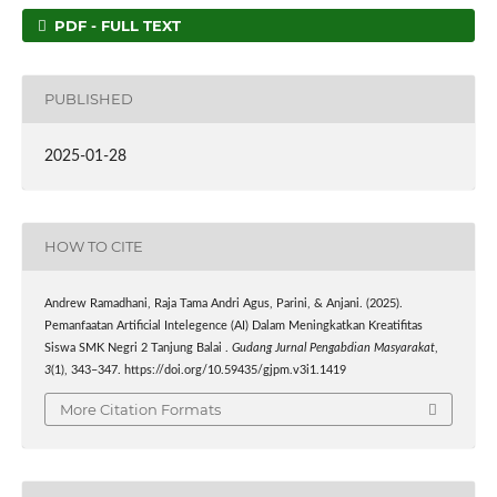
PDF - FULL TEXT
PUBLISHED
2025-01-28
HOW TO CITE
Andrew Ramadhani, Raja Tama Andri Agus, Parini, & Anjani. (2025).
Pemanfaatan Artificial Intelegence (AI) Dalam Meningkatkan Kreatifitas
Siswa SMK Negri 2 Tanjung Balai .
Gudang Jurnal Pengabdian Masyarakat
,
3
(1), 343–347. https://doi.org/10.59435/gjpm.v3i1.1419
More Citation Formats