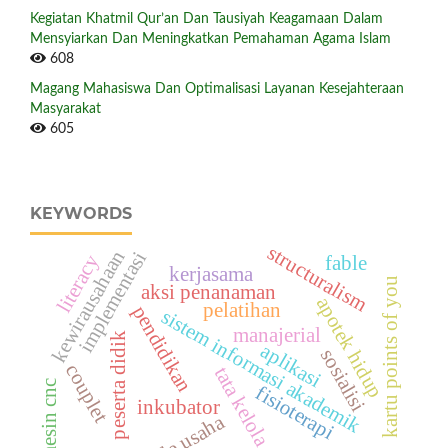
Kegiatan Khatmil Qur’an Dan Tausiyah Keagamaan Dalam
Mensyiarkan Dan Meningkatkan Pemahaman Agama Islam
608
Magang Mahasiswa Dan Optimalisasi Layanan Kesejahteraan
Masyarakat
605
KEYWORDS
structuralism
kewirausahaan
implementasi
literacy
fable
kerjasama
kartu points of you
aksi penanaman
apotek hidup
pelatihan
pendidikan
sistem informasi akademik
manajerial
peserta didik
aplikasi
sosialisi
couplet
tata kelola
mesin cnc
fisioterapi
inkubator
ide usaha