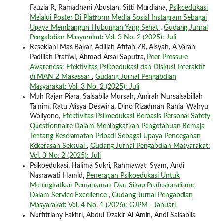
Fauzia R, Ramadhani Abustan, Sitti Murdiana,
Psikoedukasi
Melalui Poster Di Platform Media Sosial Instagram Sebagai
Upaya Membangun Hubungan Yang Sehat
,
Gudang Jurnal
Pengabdian Masyarakat: Vol. 3 No. 2 (2025): Juli
Resekiani Mas Bakar, Adillah Afifah ZR, Aisyah, A Varah
Padillah Pratiwi, Ahmad Arsal Saputra,
Peer Pressure
Awareness: Efektivitas Psikoedukasi dan Diskusi Interaktif
di MAN 2 Makassar
,
Gudang Jurnal Pengabdian
Masyarakat: Vol. 3 No. 2 (2025): Juli
Muh Rajan Piara, Salsabila Mursah, Amirah Nursalsabillah
Tamim, Ratu Alisya Deswina, Dino Rizadman Rahia, Wahyu
Woliyono,
Efektivitas Psikoedukasi Berbasis Personal Safety
Questionnaire Dalam Meningkatkan Pengetahuan Remaja
Tentang Keselamatan Pribadi Sebagai Upaya Pencegahan
Kekerasan Seksual
,
Gudang Jurnal Pengabdian Masyarakat:
Vol. 3 No. 2 (2025): Juli
Psikoedukasi, Halima Sukri, Rahmawati Syam, Andi
Nasrawati Hamid,
Penerapan Psikoedukasi Untuk
Meningkatkan Pemahaman Dan Sikap Profesionalisme
Dalam Service Excellence
,
Gudang Jurnal Pengabdian
Masyarakat: Vol. 4 No. 1 (2026): GJPM - Januari
Nurfitriany Fakhri, Abdul Dzakir Al Amin, Andi Salsabila