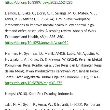
https://doi.org/10.3389/fpsyg.2025.1524285
Demou, E., Blake, C., Llorin, C. T., Salanga, M. G., Mateo, N. J.,
Lewis, R., & Mitchell, K. R. (2024). Group-level workplace
interventions to improve mental health in low control, high-
demand office-based jobs. A scoping review. Annals of Work
Exposures and Health, 68(4), 335–350.
https://doi.org/10.1093/annweh/wxae012
Harmen, H., Syahreza, D., Manik, AMCB, Lubis, AS, Agustin, A.,
Hutagalung, AT, Ringo, JS, & Prayoga, W. (2024). Peranan Efektif
Komunikasi Kerja, Konflik Kerja, Stres Kerja dan Lingkungan Kerja
dalam Menguatkan Produktivitas Karyawan Perusahaan Perak
Tom's Silver Yogyakarta. Jurnal Tinjauan Ekonomi , 3 (3), 1140 –.
https://doi.org/10.56709/mrj.v3i3.272
Himpsi. (2010). Kode Etik Psikologi Indonesia.
Jalal, N. M., Syam, R., Ansar, W., & Irdianti, I. (2022). Pemberian