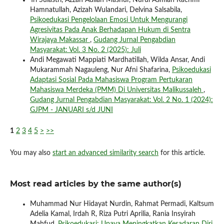
Tri Sulastri, Azzah Adilah Masnur, Nurul Asmiah Rachmi
Hamnatullah, Azizah Wulandari, Delvina Salsabila,
Psikoedukasi Pengelolaan Emosi Untuk Mengurangi
Agresivitas Pada Anak Berhadapan Hukum di Sentra
Wirajaya Makassar
,
Gudang Jurnal Pengabdian
Masyarakat: Vol. 3 No. 2 (2025): Juli
Andi Megawati Mappiati Mardhatillah, Wilda Ansar, Andi
Mukarammah Nagauleng, Nur Afni Shafarina,
Psikoedukasi
Adaptasi Sosial Pada Mahasiswa Program Pertukaran
Mahasiswa Merdeka (PMM) Di Universitas Malikussaleh
,
Gudang Jurnal Pengabdian Masyarakat: Vol. 2 No. 1 (2024):
GJPM - JANUARI s/d JUNI
1
2
3
4
5
>
>>
You may also
start an advanced similarity search
for this article.
Most read articles by the same author(s)
Muhammad Nur Hidayat Nurdin, Rahmat Permadi, Kaltsum
Adelia Kamal, Irdah R, Riza Putri Aprilia, Rania Insyirah