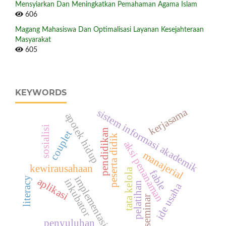
Mensyiarkan Dan Meningkatkan Pemahaman Agama Islam
606
Magang Mahasiswa Dan Optimalisasi Layanan Kesejahteraan
Masyarakat
605
KEYWORDS
kerjasama
sistem informasi akademik
apotek hidup
sosialisi
pendidikan
couplet
peserta didik
aksi penanaman
manajerial
kewirausahaan
tata kelola
fable
implementasi
literacy
aplikasi
inkubator
pelatihan
ide usaha
seminar
penyuluhan