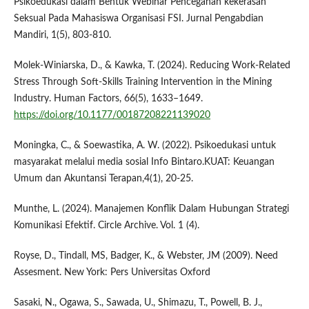
Psikoedukasi dalam Bentuk Webinar Pencegahan kekerasan
Seksual Pada Mahasiswa Organisasi FSI. Jurnal Pengabdian
Mandiri, 1(5), 803-810.
Molek-Winiarska, D., & Kawka, T. (2024). Reducing Work-Related
Stress Through Soft-Skills Training Intervention in the Mining
Industry. Human Factors, 66(5), 1633–1649.
https://doi.org/10.1177/00187208221139020
Moningka, C., & Soewastika, A. W. (2022). Psikoedukasi untuk
masyarakat melalui media sosial Info Bintaro.KUAT: Keuangan
Umum dan Akuntansi Terapan,4(1), 20-25.
Munthe, L. (2024). Manajemen Konflik Dalam Hubungan Strategi
Komunikasi Efektif. Circle Archive. Vol. 1 (4).
Royse, D., Tindall, MS, Badger, K., & Webster, JM (2009). Need
Assesment. New York: Pers Universitas Oxford
Sasaki, N., Ogawa, S., Sawada, U., Shimazu, T., Powell, B. J.,