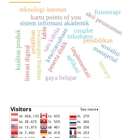
teknologi internet
fisioterapi
aksi penanaman
kartu points of you
sistem informasi akademik
tata kelola
fable
kewirausahaan
couplet
kualitas produk
pelatihan
magang mahasiswa
inkubator
pendidikan
peserta didik
sosialisi
manajerial
literasi digital
implementasi
aplikasi
literacy
gaya belajar