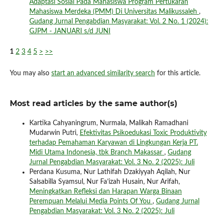
Adaptasi Sosial Pada Mahasiswa Program Pertukaran
Mahasiswa Merdeka (PMM) Di Universitas Malikussaleh
,
Gudang Jurnal Pengabdian Masyarakat: Vol. 2 No. 1 (2024):
GJPM - JANUARI s/d JUNI
1
2
3
4
5
>
>>
You may also
start an advanced similarity search
for this article.
Most read articles by the same author(s)
Kartika Cahyaningrum, Nurmala, Malikah Ramadhani
Mudarwin Putri,
Efektivitas Psikoedukasi Toxic Produktivity
terhadap Pemahaman Karyawan di Lingkungan Kerja PT.
Midi Utama Indonesia, tbk Branch Makassar
,
Gudang
Jurnal Pengabdian Masyarakat: Vol. 3 No. 2 (2025): Juli
Perdana Kusuma, Nur Lathifah Dzakiyyah Aqilah, Nur
Salsabilla Syamsul, Nur Fa’izah Husain, Nur Arifah,
Meningkatkan Refleksi dan Harapan Warga Binaan
Perempuan Melalui Media Points Of You
,
Gudang Jurnal
Pengabdian Masyarakat: Vol. 3 No. 2 (2025): Juli