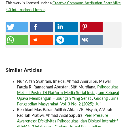
This work is licensed under a
Creative Commons Attribution-ShareAlike
4.0 International License
.
Similar Articles
Nur Alifah Syahrani, Imelda, Ahmad Amirul Sir, Mawar
Fauzia R, Ramadhani Abustan, Sitti Murdiana,
Psikoedukasi
Melalui Poster Di Platform Media Sosial Instagram Sebagai
Upaya Membangun Hubungan Yang Sehat
,
Gudang Jurnal
Pengabdian Masyarakat: Vol. 3 No. 2 (2025): Juli
Resekiani Mas Bakar, Adillah Afifah ZR, Aisyah, A Varah
Padillah Pratiwi, Ahmad Arsal Saputra,
Peer Pressure
Awareness: Efektivitas Psikoedukasi dan Diskusi Interaktif