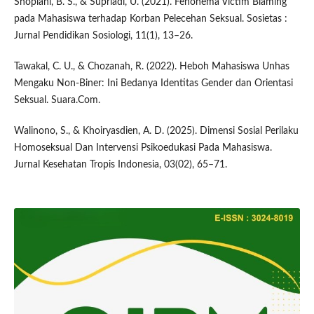
Shopiani, B. S., & Supriadi, U. (2021). Fenonema Victim Blaming
pada Mahasiswa terhadap Korban Pelecehan Seksual. Sosietas :
Jurnal Pendidikan Sosiologi, 11(1), 13–26.
Tawakal, C. U., & Chozanah, R. (2022). Heboh Mahasiswa Unhas
Mengaku Non-Biner: Ini Bedanya Identitas Gender dan Orientasi
Seksual. Suara.Com.
Walinono, S., & Khoiryasdien, A. D. (2025). Dimensi Sosial Perilaku
Homoseksual Dan Intervensi Psikoedukasi Pada Mahasiswa.
Jurnal Kesehatan Tropis Indonesia, 03(02), 65–71.