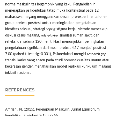
norma maskulinitas hegemonik yang kaku. Pengabdian ini
menerapkan psikoedukasi tatap muka kontekstual pada 12
mahasiswa magang menggunakan desain pre-experimental one-
group pretest-posttest untuk meningkatkan pengetahuan
identitas seksual, strategi
coping
stigma kerja. Metode mencakup
diskusi kasus magang,
role-playing
simulasi rumah sakit, dan
refleksi diri selama 120 menit. Hasil menunjukkan peningkatan
pengetahuan signifikan dari mean pretest 4.17 menjadi posttest
7.00 (paired t-test sig=0.001), Psikoedukasi mengisi
research gap
transisi karier yang absen pada studi homoseksualitas umum atau
kekerasan gender, menghasilkan model replikasi kurikulum magang
inklusif nasional.
REFERENCES
Amriani, N. (2015). Perempuan Maskulin. Jurnal Equilibrium
Pendidikan Sosiologi, 3(1), 57–66.