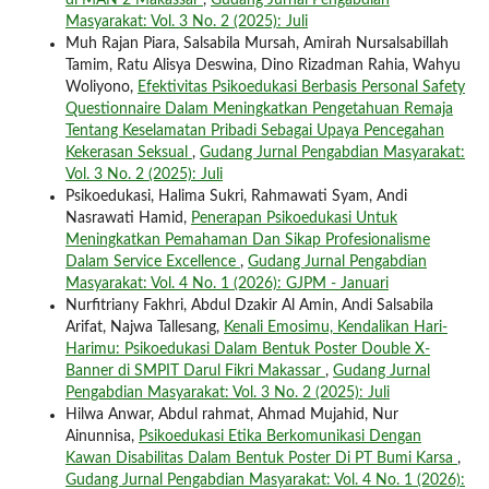
di MAN 2 Makassar
,
Gudang Jurnal Pengabdian
Masyarakat: Vol. 3 No. 2 (2025): Juli
Muh Rajan Piara, Salsabila Mursah, Amirah Nursalsabillah
Tamim, Ratu Alisya Deswina, Dino Rizadman Rahia, Wahyu
Woliyono,
Efektivitas Psikoedukasi Berbasis Personal Safety
Questionnaire Dalam Meningkatkan Pengetahuan Remaja
Tentang Keselamatan Pribadi Sebagai Upaya Pencegahan
Kekerasan Seksual
,
Gudang Jurnal Pengabdian Masyarakat:
Vol. 3 No. 2 (2025): Juli
Psikoedukasi, Halima Sukri, Rahmawati Syam, Andi
Nasrawati Hamid,
Penerapan Psikoedukasi Untuk
Meningkatkan Pemahaman Dan Sikap Profesionalisme
Dalam Service Excellence
,
Gudang Jurnal Pengabdian
Masyarakat: Vol. 4 No. 1 (2026): GJPM - Januari
Nurfitriany Fakhri, Abdul Dzakir Al Amin, Andi Salsabila
Arifat, Najwa Tallesang,
Kenali Emosimu, Kendalikan Hari-
Harimu: Psikoedukasi Dalam Bentuk Poster Double X-
Banner di SMPIT Darul Fikri Makassar
,
Gudang Jurnal
Pengabdian Masyarakat: Vol. 3 No. 2 (2025): Juli
Hilwa Anwar, Abdul rahmat, Ahmad Mujahid, Nur
Ainunnisa,
Psikoedukasi Etika Berkomunikasi Dengan
Kawan Disabilitas Dalam Bentuk Poster Di PT Bumi Karsa
,
Gudang Jurnal Pengabdian Masyarakat: Vol. 4 No. 1 (2026):