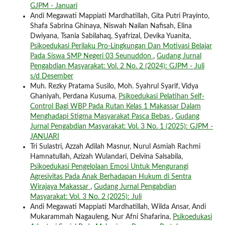
GJPM - Januari
Andi Megawati Mappiati Mardhatillah, Gita Putri Prayinto,
Shafa Sabrina Ghinaya, Niswah Nailan Nafisah, Elina
Dwiyana, Tsania Sabilahaq, Syafrizal, Devika Yuanita,
Psikoedukasi Perilaku Pro-Lingkungan Dan Motivasi Belajar
Pada Siswa SMP Negeri 03 Seunuddon
,
Gudang Jurnal
Pengabdian Masyarakat: Vol. 2 No. 2 (2024): GJPM - Juli
s/d Desember
Muh. Rezky Pratama Susilo, Moh. Syahrul Syarif, Vidya
Ghaniyah, Perdana Kusuma,
Psikoedukasi Pelatihan Self-
Control Bagi WBP Pada Rutan Kelas 1 Makassar Dalam
Menghadapi Stigma Masyarakat Pasca Bebas
,
Gudang
Jurnal Pengabdian Masyarakat: Vol. 3 No. 1 (2025): GJPM -
JANUARI
Tri Sulastri, Azzah Adilah Masnur, Nurul Asmiah Rachmi
Hamnatullah, Azizah Wulandari, Delvina Salsabila,
Psikoedukasi Pengelolaan Emosi Untuk Mengurangi
Agresivitas Pada Anak Berhadapan Hukum di Sentra
Wirajaya Makassar
,
Gudang Jurnal Pengabdian
Masyarakat: Vol. 3 No. 2 (2025): Juli
Andi Megawati Mappiati Mardhatillah, Wilda Ansar, Andi
Mukarammah Nagauleng, Nur Afni Shafarina,
Psikoedukasi