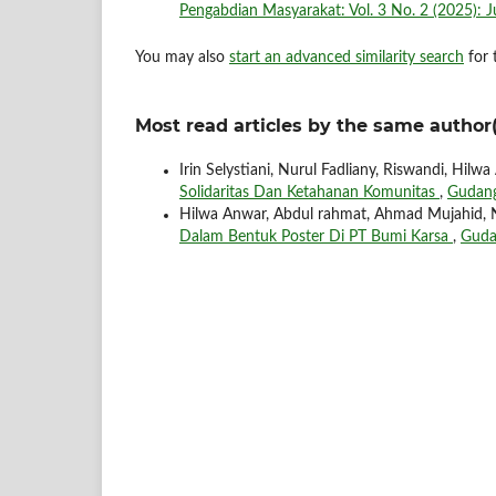
Pengabdian Masyarakat: Vol. 3 No. 2 (2025): Ju
You may also
start an advanced similarity search
for t
Most read articles by the same author(
Irin Selystiani, Nurul Fadliany, Riswandi, Hilw
Solidaritas Dan Ketahanan Komunitas
,
Gudang
Hilwa Anwar, Abdul rahmat, Ahmad Mujahid, 
Dalam Bentuk Poster Di PT Bumi Karsa
,
Guda