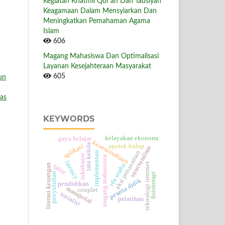
Kegiatan Khatmil Qur’an Dan Tausiyah
Keagamaan Dalam Mensyiarkan Dan
Meningkatkan Pemahaman Agama
Islam
606
Magang Mahasiswa Dan Optimalisasi
Layanan Kesejahteraan Masyarakat
605
un
as
KEYWORDS
kelayakan ekonomi
gaya belajar
kewirausahaan
tata kelola
aplikasi
apotek hidup
structuralism
aksi penanaman
implementasi
inkubator
magang mahasiswa
literacy
teknologi internet
ide usaha
literasi keuangan
fable
penyuluhan
fisioterapi
peserta didik
pendidikan
manajerial
couplet
sosialisi
pelatihan