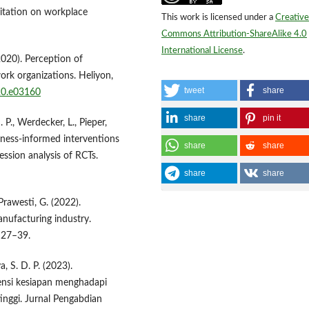
itation on workplace
This work is licensed under a
Creative
Commons Attribution-ShareAlike 4.0
International License
.
(2020). Perception of
ork organizations. Heliyon,
tweet
share
020.e03160
share
pin it
 P., Werdecker, L., Pieper,
lness-informed interventions
share
share
ssion analysis of RCTs.
share
share
 Prawesti, G. (2022).
nufacturing industry.
 27–39.
a, S. D. P. (2023).
vensi kesiapan menghadapi
inggi. Jurnal Pengabdian