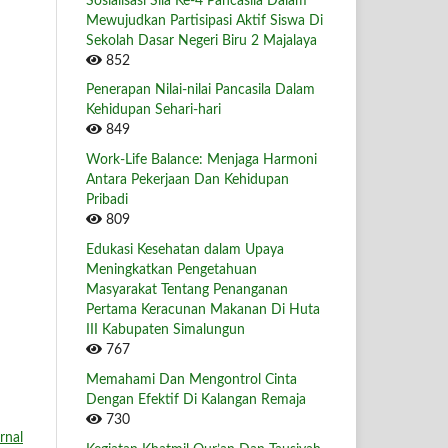
Sosialisasi Sila Ke-4 Pancasila Dalam
Mewujudkan Partisipasi Aktif Siswa Di
Sekolah Dasar Negeri Biru 2 Majalaya
852
Penerapan Nilai-nilai Pancasila Dalam
Kehidupan Sehari-hari
849
Work-Life Balance: Menjaga Harmoni
Antara Pekerjaan Dan Kehidupan
Pribadi
809
Edukasi Kesehatan dalam Upaya
Meningkatkan Pengetahuan
Masyarakat Tentang Penanganan
Pertama Keracunan Makanan Di Huta
III Kabupaten Simalungun
767
Memahami Dan Mengontrol Cinta
Dengan Efektif Di Kalangan Remaja
730
rnal