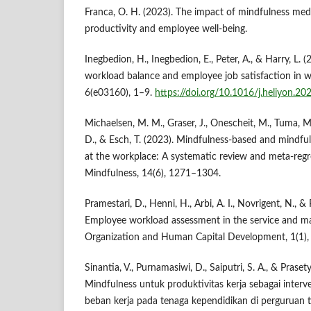
Franca, O. H. (2023). The impact of mindfulness med
productivity and employee well-being.
Inegbedion, H., Inegbedion, E., Peter, A., & Harry, L. 
workload balance and employee job satisfaction in w
6(e03160), 1–9.
https://doi.org/10.1016/j.heliyon.2
Michaelsen, M. M., Graser, J., Onescheit, M., Tuma, M.
D., & Esch, T. (2023). Mindfulness-based and mindfu
at the workplace: A systematic review and meta-regre
Mindfulness, 14(6), 1271–1304.
Pramestari, D., Henni, H., Arbi, A. I., Novrigent, N., &
Employee workload assessment in the service and ma
Organization and Human Capital Development, 1(1),
Sinantia, V., Purnamasiwi, D., Saiputri, S. A., & Prasety
Mindfulness untuk produktivitas kerja sebagai inter
beban kerja pada tenaga kependidikan di perguruan t