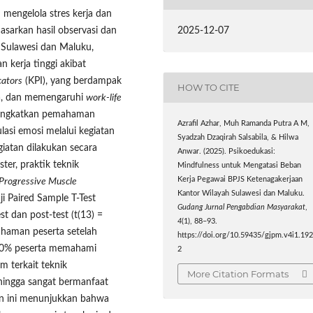
 mengelola stres kerja dan
2025-12-07
asarkan hasil observasi dan
 Sulawesi dan Maluku,
kerja tinggi akibat
cators
(KPI), yang berdampak
HOW TO CITE
ja, dan memengaruhi
work-life
ningkatkan pemahaman
Azrafil Azhar, Muh Ramanda Putra A M,
si emosi melalui kegiatan
Syadzah Dzaqirah Salsabila, & Hilwa
giatan dilakukan secara
Anwar. (2025). Psikoedukasi:
ter, praktik teknik
Mindfulness untuk Mengatasi Beban
Kerja Pegawai BPJS Ketenagakerjaan
Progressive Muscle
Kantor Wilayah Sulawesi dan Maluku.
uji Paired Sample T-Test
Gudang Jurnal Pengabdian Masyarakat
,
t dan post-test (t(13) =
4
(1), 88–93.
ahaman peserta setelah
https://doi.org/10.59435/gjpm.v4i1.19
100% peserta memahami
2
 terkait teknik
More Citation Formats
 hingga sangat bermanfaat
an ini menunjukkan bahwa