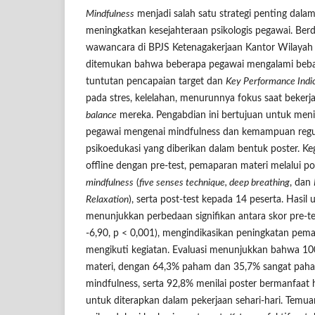
Mindfulness
menjadi salah satu strategi penting dalam
meningkatkan kesejahteraan psikologis pegawai. Berd
wawancara di BPJS Ketenagakerjaan Kantor Wilayah
ditemukan bahwa beberapa pegawai mengalami beban 
tuntutan pencapaian target dan
Key Performance Indi
pada stres, kelelahan, menurunnya fokus saat beker
balance
mereka. Pengabdian ini bertujuan untuk me
pegawai mengenai mindfulness dan kemampuan regula
psikoedukasi yang diberikan dalam bentuk poster. Ke
offline dengan pre-test, pemaparan materi melalui pos
mindfulness
(
five senses technique, deep breathing
, dan
Relaxation
), serta post-test kepada 14 peserta. Hasil 
menunjukkan perbedaan signifikan antara skor pre-tes
-6,90, p < 0,001), mengindikasikan peningkatan pem
mengikuti kegiatan. Evaluasi menunjukkan bahwa 
materi, dengan 64,3% paham dan 35,7% sangat paham
mindfulness, serta 92,8% menilai poster bermanfaat
untuk diterapkan dalam pekerjaan sehari-hari. Temu