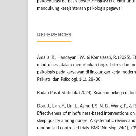
psikoedukasi berbasis poster
mindfulness
efektif untu
mendukung kesejahteraan psikologis pegawai.
REFERENCES
Amalia, R., Handayani, W., & Komalasari, R. (2025). Ef
mindfulness dalam menurunkan tingkat stres dan me
psikologis pada karyawan di lingkungan kerja modern.
Psikiatri dan Psikologi, 1(1), 28–38.
Badan Pusat Statistik. (2024). Keadaan pekerja di In
Dou, J., Lian, Y., Lin, L., Asmuri, S. N. B., Wang, P., & 
Effectiveness of mindfulness-based interventions on 
sleep quality among nurses: A systematic review and
randomized controlled trials. BMC Nursing, 24(1), 73