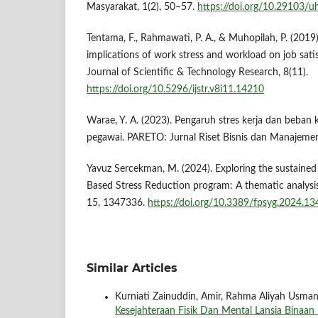
Masyarakat, 1(2), 50–57.
https://doi.org/10.29103/u
Tentama, F., Rahmawati, P. A., & Muhopilah, P. (2019)
implications of work stress and workload on job satis
Journal of Scientific & Technology Research, 8(11).
https://doi.org/10.5296/ijstr.v8i11.14210
Warae, Y. A. (2023). Pengaruh stres kerja dan beban k
pegawai. PARETO: Jurnal Riset Bisnis dan Manajemen
Yavuz Sercekman, M. (2024). Exploring the sustained
Based Stress Reduction program: A thematic analysis.
15, 1347336.
https://doi.org/10.3389/fpsyg.2024.1
Similar Articles
Kurniati Zainuddin, Amir, Rahma Aliyah Usman, 
Kesejahteraan Fisik Dan Mental Lansia Bina