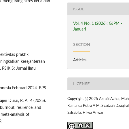
k mengurangi stres kerja dan
ISSUE
Vol. 4 No. 1 (2026): GJPM -
Januari
SECTION
ektivitas praktik
Articles
ningkatkan kesejahteraan
 PSIKIS: Jurnal Ilmu
LICENSE
donesia Februari 2024. BPS.
Copyright (c) 2025 Azrafil Azhar, Muh
Rajen Durai, R. A. P. (2025).
Ramanda Putra A M, Syadzah Dzaqira
burnout, resilience, and
Salsabila, Hilwa Anwar
 meta-analysis of
9.