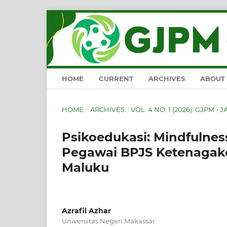
HOME
CURRENT
ARCHIVES
ABOUT
HOME
/
ARCHIVES
/
VOL. 4 NO. 1 (2026): GJPM - 
Psikoedukasi: Mindfulnes
Pegawai BPJS Ketenagake
Maluku
Azrafil Azhar
Universitas Negeri Makassar