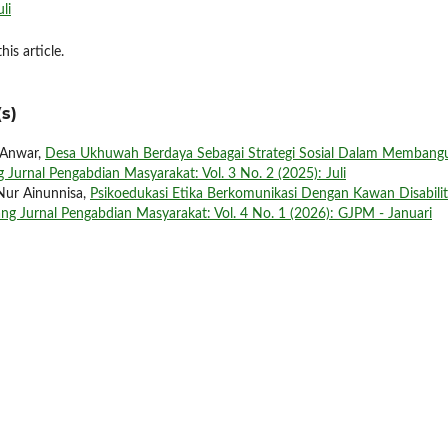
li
his article.
s)
a Anwar,
Desa Ukhuwah Berdaya Sebagai Strategi Sosial Dalam Membang
 Jurnal Pengabdian Masyarakat: Vol. 3 No. 2 (2025): Juli
Nur Ainunnisa,
Psikoedukasi Etika Berkomunikasi Dengan Kawan Disabilit
ng Jurnal Pengabdian Masyarakat: Vol. 4 No. 1 (2026): GJPM - Januari