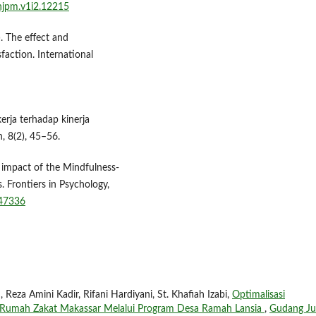
hjpm.v1i2.12215
. The effect and
faction. International
erja terhadap kinerja
, 8(2), 45–56.
 impact of the Mindfulness-
 Frontiers in Psychology,
347336
Reza Amini Kadir, Rifani Hardiyani, St. Khafiah Izabi,
Optimalisasi
an Rumah Zakat Makassar Melalui Program Desa Ramah Lansia
,
Gudang Ju