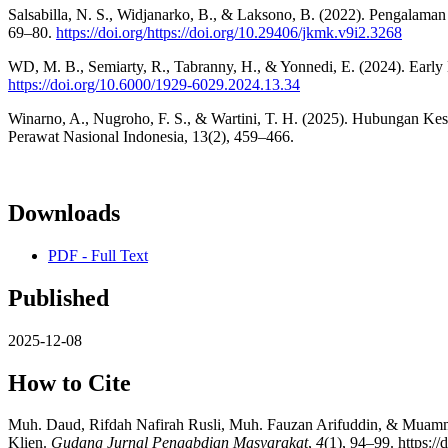
Salsabilla, N. S., Widjanarko, B., & Laksono, B. (2022). Pengalama
69–80.
https://doi.org/https://doi.org/10.29406/jkmk.v9i2.3268
WD, M. B., Semiarty, R., Tabranny, H., & Yonnedi, E. (2024). Early D
https://doi.org/10.6000/1929-6029.2024.13.34
Winarno, A., Nugroho, F. S., & Wartini, T. H. (2025). Hubungan Ke
Perawat Nasional Indonesia, 13(2), 459–466.
Downloads
PDF - Full Text
Published
2025-12-08
How to Cite
Muh. Daud, Rifdah Nafirah Rusli, Muh. Fauzan Arifuddin, & Muamma
Klien.
Gudang Jurnal Pengabdian Masyarakat
,
4
(1), 94–99. https:/