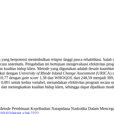
s yang berpotensi menimbulkan
relapse
tinggi pasca rehabilitasi. Salah
ecara sistematis. Pengabdian ini bertujuan mengevaluasi efektivitas p
n kualitas hidup klien. Metode yang digunakan adalah desain
kuantitat
ukur dengan
University of Rhode Island Change
Assessment
(URICA) d
 10,77 dengan
gain score
1,38 dan WHOQOL dari 248,59 menjadi 309
,001 untuk kedua variabel, menandakan efektivitas program secara sig
n meningkatkan kualitas hidup klien, sehingga dapat dijadikan model in
 Metode Pembinaan Kepribadian Narapidana Narkotika Dalam Mencegah
rg/10.61104/alz.v3i4.2222