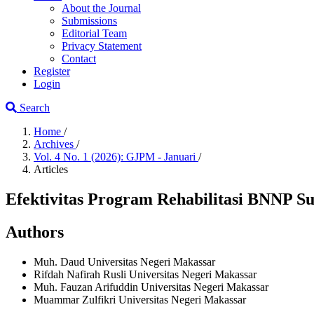
About the Journal
Submissions
Editorial Team
Privacy Statement
Contact
Register
Login
Search
Home
/
Archives
/
Vol. 4 No. 1 (2026): GJPM - Januari
/
Articles
Efektivitas Program Rehabilitasi BNNP S
Authors
Muh. Daud
Universitas Negeri Makassar
Rifdah Nafirah Rusli
Universitas Negeri Makassar
Muh. Fauzan Arifuddin
Universitas Negeri Makassar
Muammar Zulfikri
Universitas Negeri Makassar