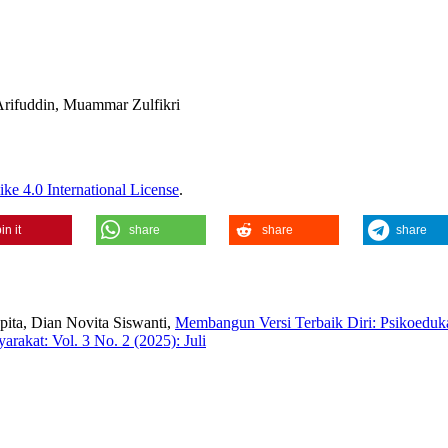
Arifuddin, Muammar Zulfikri
ke 4.0 International License
.
in it
share
share
share
spita, Dian Novita Siswanti,
Membangun Versi Terbaik Diri: Psikoeduk
rakat: Vol. 3 No. 2 (2025): Juli