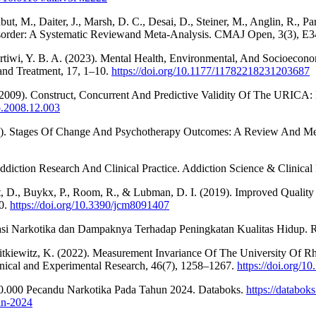
but, M., Daiter, J., Marsh, D. C., Desai, D., Steiner, M., Anglin, R., 
sorder: A Systematic Reviewand Meta-Analysis. CMAJ Open, 3(3), 
rtiwi, Y. B. A. (2023). Mental Health, Environmental, And Socioecon
 and Treatment, 17, 1–10.
https://doi.org/10.1177/11782218231203687
 M. (2009). Construct, Concurrent And Predictive Validity Of The URICA
ep.2008.12.003
2018). Stages Of Change And Psychotherapy Outcomes: A Review And Met
diction Research And Clinical Practice. Addiction Science & Clinical P
est, D., Buykx, P., Room, R., & Lubman, D. I. (2019). Improved Qualit
10.
https://doi.org/10.3390/jcm8091407
ilitasi Narkotika dan Dampaknya Terhadap Peningkatan Kualitas Hidup
 Witkiewitz, K. (2022). Measurement Invariance Of The University Of
inical and Experimental Research, 46(7), 1258–1267.
https://doi.org/1
 40.000 Pecandu Narkotika Pada Tahun 2024. Databoks.
https://databok
-in-2024