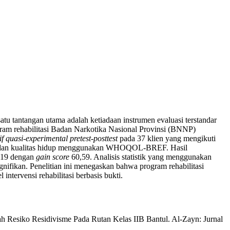
 satu tantangan utama adalah ketiadaan instrumen evaluasi terstandar
rogram rehabilitasi Badan Narkotika Nasional Provinsi (BNNP)
if quasi-experimental pretest-posttest
pada 37 klien yang mengikuti
an kualitas hidup menggunakan WHOQOL-BREF. Hasil
,19 dengan
gain score
60,59. Analisis statistik yang menggunakan
nifikan. Penelitian ini menegaskan bahwa program rehabilitasi
tervensi rehabilitasi berbasis bukti.
 Resiko Residivisme Pada Rutan Kelas IIB Bantul. Al-Zayn: Jurnal