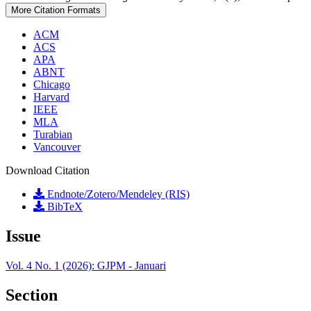
More Citation Formats
ACM
ACS
APA
ABNT
Chicago
Harvard
IEEE
MLA
Turabian
Vancouver
Download Citation
Endnote/Zotero/Mendeley (RIS)
BibTeX
Issue
Vol. 4 No. 1 (2026): GJPM - Januari
Section