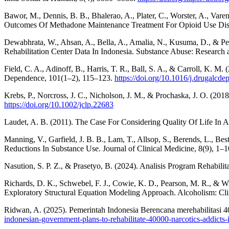
Bawor, M., Dennis, B. B., Bhalerao, A., Plater, C., Worster, A., Varen
Outcomes Of Methadone Maintenance Treatment For Opioid Use Di
Dewabhrata, W., Ahsan, A., Bella, A., Amalia, N., Kusuma, D., & Pe
Rehabilitation Center Data In Indonesia. Substance Abuse: Research
Field, C. A., Adinoff, B., Harris, T. R., Ball, S. A., & Carroll, K.
Dependence, 101(1–2), 115–123.
https://doi.org/10.1016/j.drugalcd
Krebs, P., Norcross, J. C., Nicholson, J. M., & Prochaska, J. O. (
https://doi.org/10.1002/jclp.22683
Laudet, A. B. (2011). The Case For Considering Quality Of Life In Ad
Manning, V., Garfield, J. B. B., Lam, T., Allsop, S., Berends, L., B
Reductions In Substance Use. Journal of Clinical Medicine, 8(9), 1–
Nasution, S. P. Z., & Prasetyo, B. (2024). Analisis Program Rehab
Richards, D. K., Schwebel, F. J., Cowie, K. D., Pearson, M. R., &
Exploratory Structural Equation Modeling Approach. Alcoholism: Cl
Ridwan, A. (2025). Pemerintah Indonesia Berencana merehabilitasi
indonesian-government-plans-to-rehabilitate-40000-narcotics-addicts