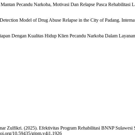
n Mantan Pecandu Narkoba, Motivasi Dan Relapse Pasca Rehabilitasi L
etection Model of Drug Abuse Relapse in the City of Padang. Internati
siapan Dengan Kualitas Hidup Klien Pecandu Narkoba Dalam Layanan R
r Zulfikri. (2025). Efektivitas Program Rehabilitasi BNNP Sulawesi
/doi.org/10.59435/gjpm.v4i1.1926