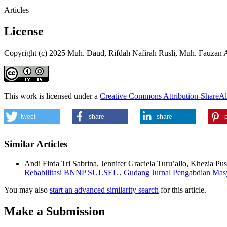
Articles
License
Copyright (c) 2025 Muh. Daud, Rifdah Nafirah Rusli, Muh. Fauzan 
This work is licensed under a
Creative Commons Attribution-ShareAli
tweet
share
share
p
Similar Articles
Andi Firda Tri Sabrina, Jennifer Graciela Turu’allo, Khezia Pu
Rehabilitasi BNNP SULSEL
,
Gudang Jurnal Pengabdian Masya
You may also
start an advanced similarity search
for this article.
Make a Submission