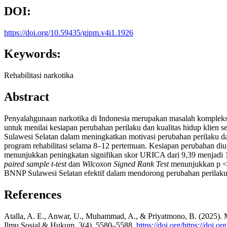
DOI:
https://doi.org/10.59435/gjpm.v4i1.1926
Keywords:
Rehabilitasi narkotika
Abstract
Penyalahgunaan narkotika di Indonesia merupakan masalah komplek
untuk menilai kesiapan perubahan perilaku dan kualitas hidup klien s
Sulawesi Selatan dalam meningkatkan motivasi perubahan perilaku da
program rehabilitasi selama 8–12 pertemuan. Kesiapan perubahan di
menunjukkan peningkatan signifikan skor URICA dari 9,39 menjadi
paired sample t-test
dan
Wilcoxon Signed Rank Test
menunjukkan p < 0
BNNP Sulawesi Selatan efektif dalam mendorong perubahan perilaku da
References
Atalla, A. E., Anwar, U., Muhammad, A., & Priyatmono, B. (2025).
Ilmu Sosial & Hukum, 3(4), 5580–5588.
https://doi.org/https://doi.o