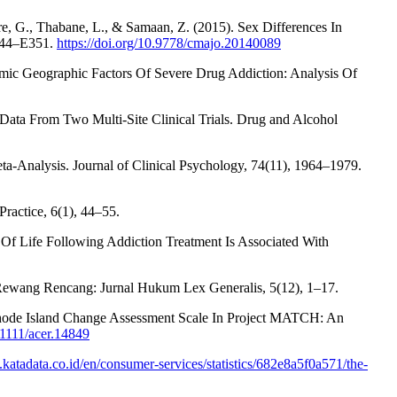
Pare, G., Thabane, L., & Samaan, Z. (2015). Sex Differences In
E344–E351.
https://doi.org/10.9778/cmajo.20140089
omic Geographic Factors Of Severe Drug Addiction: Analysis Of
: Data From Two Multi-Site Clinical Trials. Drug and Alcohol
a-Analysis. Journal of Clinical Psychology, 74(11), 1964–1979.
ractice, 6(1), 44–55.
y Of Life Following Addiction Treatment Is Associated With
. Rewang Rencang: Jurnal Hukum Lex Generalis, 5(12), 1–17.
 Rhode Island Change Assessment Scale In Project MATCH: An
0.1111/acer.14849
s.katadata.co.id/en/consumer-services/statistics/682e8a5f0a571/the-